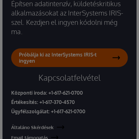
Építsen adatintenzív, küldetéskritikus
alkalmazásokat az InterSystems IRIS-
szel. Kezdjen el ingyen kódolni még
ma.
Próbálja ki az InterSystems IRIS-t
ingyen
Kapcsolatfelvétel
Központi iroda:
+1-617-621-0700
Értékesítés:
+1-617-370-4570
Ügyfélszolgálat:
+1-617-621-0700
Általáno Skérdések
Email támogatás