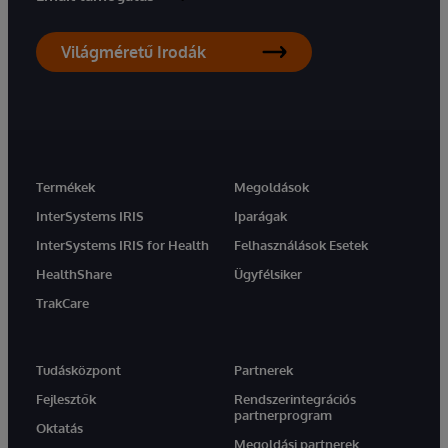
Világméretű Irodák
Termékek
Megoldások
InterSystems IRIS
Iparágak
InterSystems IRIS for Health
Felhasználások Esetek
HealthShare
Ügyfélsiker
TrakCare
Tudásközpont
Partnerek
Fejlesztők
Rendszerintegrációs
partnerprogram
Oktatás
Megoldási partnerek