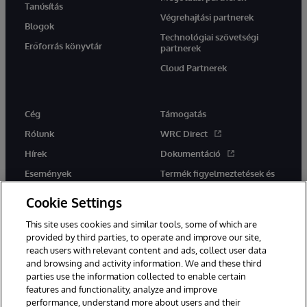
Tanúsítás
Végrehajtási partnerek
Blogok
Technológiai szövetségi
Erőforrás könyvtár
partnerek
Cloud Partnerek
Cég
Támogatás
Rólunk
WRC Direct
Hírek
Dokumentáció
Események
Termék figyelmeztetések és
tanácsok
Karrier
Cookie Settings
This site uses cookies and similar tools, some of which are
provided by third parties, to operate and improve our site,
reach users with relevant content and ads, collect user data
and browsing and activity information. We and these third
parties use the information collected to enable certain
Ez a weboldal gépi fordítást használ. Bármilyen fordítási konfliktus
features and functionality, analyze and improve
esetén az oldal angol nyelvű változata élvez elsőbbséget.
performance, understand more about users and their
© 1996-2026 InterSystems Corporation, Boston, MA. Minden jog