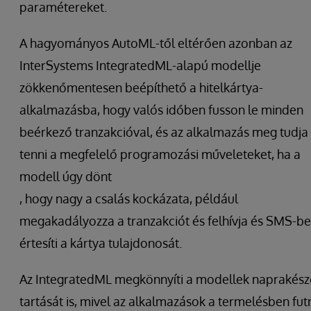
paramétereket.
A hagyományos AutoML-től eltérően azonban az
InterSystems IntegratedML-alapú modellje
zökkenőmentesen beépíthető a hitelkártya-
alkalmazásba, hogy valós időben fusson le minden
beérkező tranzakcióval, és az alkalmazás meg tudja
tenni a megfelelő programozási műveleteket, ha a
modell úgy dönt
, hogy nagy a csalás kockázata, például
megakadályozza a tranzakciót és felhívja és SMS-b
értesíti a kártya tulajdonosát.
Az IntegratedML megkönnyíti a modellek naprakés
tartását is, mivel az alkalmazások a termelésben fut