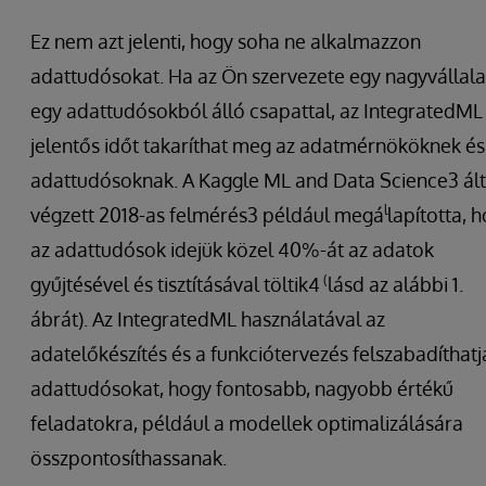
Ez nem azt jelenti, hogy soha ne alkalmazzon
adattudósokat. Ha az Ön szervezete egy nagyvállala
egy adattudósokból álló csapattal, az IntegratedML
jelentős időt takaríthat meg az adatmérnököknek és
adattudósoknak. A Kaggle ML and Data Science3 ált
l
végzett 2018-as felmérés3 például megá
lapította, 
az adattudósok idejük közel 40%-át az adatok
(
gyűjtésével és tisztításával töltik4
lásd az alábbi 1.
ábrát). Az IntegratedML használatával az
adatelőkészítés és a funkciótervezés felszabadíthatj
adattudósokat, hogy fontosabb, nagyobb értékű
feladatokra, például a modellek optimalizálására
összpontosíthassanak.