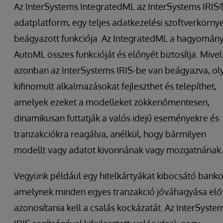
Az InterSystems IntegratedML az InterSystems IRIS
adatplatform, egy teljes adatkezelési szoftverkörny
beágyazott funkciója. Az IntegratedML a hagyomán
AutoML összes funkcióját és előnyét biztosítja. Mivel
azonban az InterSystems IRIS-be van beágyazva, ol
kifinomult alkalmazásokat fejleszthet és telepíthet,
amelyek ezeket a modelleket zökkenőmentesen,
dinamikusan futtatják a valós idejű eseményekre és
tranzakciókra reagálva, anélkül, hogy bármilyen
modellt vagy adatot kivonnának vagy mozgatnának.
Vegyünk például egy hitelkártyákat kibocsátó banko
amelynek minden egyes tranzakció jóváhagyása elő
azonosítania kell a csalás kockázatát. Az InterSyste