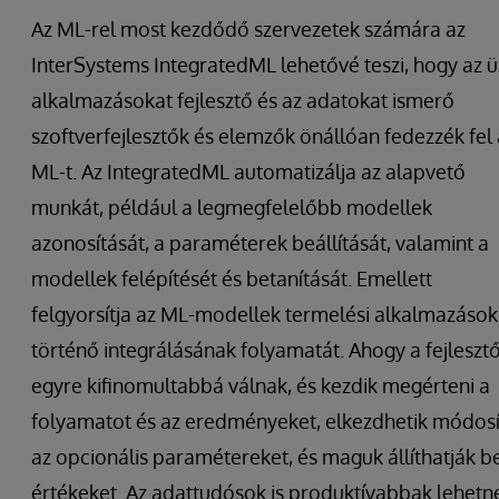
Az ML-rel most kezdődő szervezetek számára az
InterSystems IntegratedML lehetővé teszi, hogy az üz
alkalmazásokat fejlesztő és az adatokat ismerő
szoftverfejlesztők és elemzők önállóan fedezzék fel 
ML-t. Az IntegratedML automatizálja az alapvető
munkát, például a legmegfelelőbb modellek
azonosítását, a paraméterek beállítását, valamint a
modellek felépítését és betanítását. Emellett
felgyorsítja az ML-modellek termelési alkalmazáso
történő integrálásának folyamatát. Ahogy a fejleszt
egyre kifinomultabbá válnak, és kezdik megérteni a
folyamatot és az eredményeket, elkezdhetik módosí
az opcionális paramétereket, és maguk állíthatják b
értékeket. Az adattudósok is produktívabbak lehetn