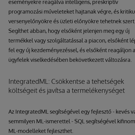
eseményekre reagálva intelligens, preskriptív
programozási műveleteket hajtanak végre, és kritiku
versenyelőnyökre és üzleti előnyökre tehetnek szert
Segíthet abban, hogy elsőként jelenjen meg egy új
termékkel vagy szolgáltatással a piacon, elsőként lé
fel egy új kezdeményezéssel, és elsőként reagáljon 
ügyfelek viselkedésében bekövetkezett változásra.
IntegratedML: Csökkentse a tehetségek
költségeit és javítsa a termelékenységet
Az IntegratedML segítségével egy fejlesztő - kevés v
semmilyen ML-ismerettel - SQL segítségével kifinom
ML-modelleket fejleszthet.