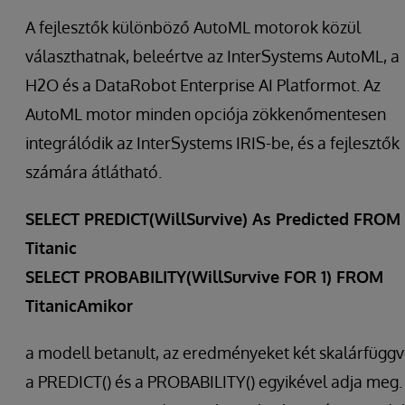
A fejlesztők különböző AutoML motorok közül
választhatnak, beleértve az InterSystems AutoML, a
H2O és a DataRobot Enterprise AI Platformot. Az
AutoML motor minden opciója zökkenőmentesen
integrálódik az InterSystems IRIS-be, és a fejlesztők
számára átlátható.
SELECT PREDICT(WillSurvive) As Predicted FROM
Titanic
SELECT PROBABILITY(WillSurvive FOR 1) FROM
TitanicAmikor
a modell betanult, az eredményeket két skalárfüggv
a PREDICT() és a PROBABILITY() egyikével adja meg.