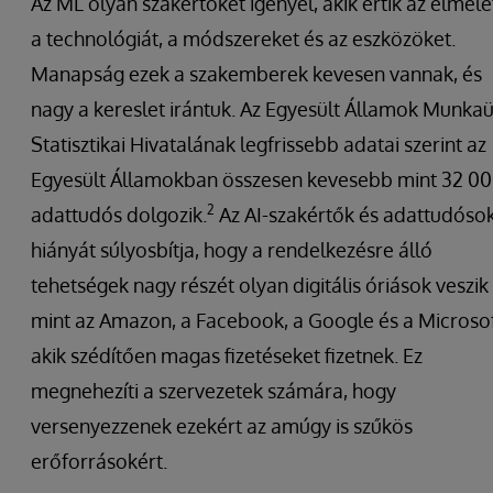
Az ML olyan szakértőket igényel, akik értik az elméle
a technológiát, a módszereket és az eszközöket.
Manapság ezek a szakemberek kevesen vannak, és
nagy a kereslet irántuk. Az Egyesült Államok Munkaü
Statisztikai Hivatalának legfrissebb adatai szerint az
Egyesült Államokban összesen kevesebb mint 32 0
2
adattudós dolgozik.
Az AI-szakértők és adattudóso
hiányát súlyosbítja, hogy a rendelkezésre álló
tehetségek nagy részét olyan digitális óriások veszik 
mint az Amazon, a Facebook, a Google és a Microsof
akik szédítően magas fizetéseket fizetnek. Ez
megnehezíti a szervezetek számára, hogy
versenyezzenek ezekért az amúgy is szűkös
erőforrásokért.