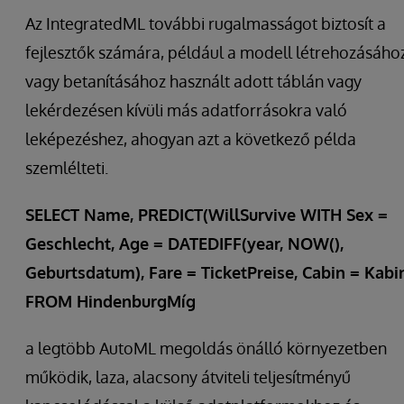
Az IntegratedML további rugalmasságot biztosít a
fejlesztők számára, például a modell létrehozásáho
vagy betanításához használt adott táblán vagy
lekérdezésen kívüli más adatforrásokra való
leképezéshez, ahogyan azt a következő példa
szemlélteti.
SELECT Name, PREDICT(WillSurvive WITH Sex =
Geschlecht, Age = DATEDIFF(year, NOW(),
Geburtsdatum), Fare = TicketPreise, Cabin = Kabi
FROM HindenburgMíg
a legtöbb AutoML megoldás önálló környezetben
működik, laza, alacsony átviteli teljesítményű