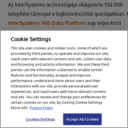
Az InterSystems technológiája világszerte 150 000
telepítést támogat a legkülönbözőbb iparágakban. 
InterSystems IRIS Data Platform
egy teljes körű
adatkezelési szoftverplatform, amely kifejezetten a
Cookie Settings
valós idejű, adatvezérelt alkalmazások fejlesztésén
This site uses cookies and similar tools, some of which are
felgyorsítására és egyszerűsítésére készült. Az
provided by third parties, to operate and improve our site,
InterSystems IRIS lehetővé teszi a fejlesztők számár
reach users with relevant content and ads, collect user data
and browsing and activity information. We and these third
hogy kifinomult analitikát - beleértve az üzleti
parties use the information collected to enable certain
features and functionality, analyze and improve
intelligenciát, az AI-t, az ML-t, a természetes nyelvi
performance, understand more about users and their
interactions with our site, provide personalized user
feldolgozást és a prediktív analitikát - építsenek be 
experiences, and reach users with more relevant content
valós idejű, kritikus üzleti folyamatokba. A beágyazot
and ads. You can review and change your preferences for
certain cookies on our site, by clicking Cookie Settings.
nagy teljesítményű tranzakciós-analitikus adatbázis-
More info:
Privacy Policy
motor egyidejűleg támogatja az operatív és analitik
Cookies Settings
Accept All Cookies
munkaterhelést nagyon nagy méretben.