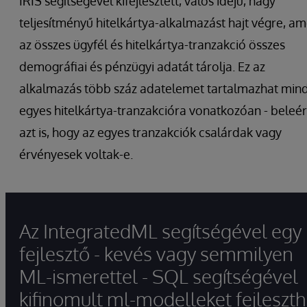
IRIS segítségével kifejlesztett, valós idejű, nagy
teljesítményű hitelkártya-alkalmazást hajt végre, am
az összes ügyfél és hitelkártya-tranzakció összes
demográfiai és pénzügyi adatát tárolja. Ez az
alkalmazás több száz adatelemet tartalmazhat min
egyes hitelkártya-tranzakcióra vonatkozóan - beleé
azt is, hogy az egyes tranzakciók csalárdak vagy
érvényesek voltak-e.
Az IntegratedML segítségével egy
fejlesztő - kevés vagy semmilyen
ML-ismerettel - SQL segítségével
kifinomult ml-modelleket fejleszth