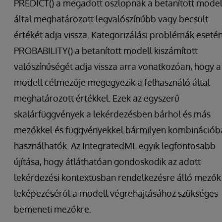
PREDICT() a megadott oszlopnak a betanított model
által meghatározott legvalószínűbb vagy becsült
értékét adja vissza. Kategorizálási problémák esetén
PROBABILITY() a betanított modell kiszámított
valószínűségét adja vissza arra vonatkozóan, hogy a
modell célmezője megegyezik a felhasználó által
meghatározott értékkel. Ezek az egyszerű
skalárfüggvények a lekérdezésben bárhol és más
mezőkkel és függvényekkel bármilyen kombinációb
használhatók. Az IntegratedML egyik legfontosabb
újítása, hogy átláthatóan gondoskodik az adott
lekérdezési kontextusban rendelkezésre álló mezők
leképezéséről a modell végrehajtásához szükséges
bemeneti mezőkre.