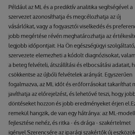
Például az ML és a prediktív analitika segítségével a
szervezet azonosíthatja és megcélozhatja az új
vásárlókat, vagy a fogyasztói viselkedés és preferen
jobb megértése révén meghatározhatja az értékesít
legjobb időpontjait. Ha Ön egészségügyi szolgáltató
szervezete elemezheti a kódolt diagnózisokat, valam
a beteg felvételi, átszállítási és elbocsátási adatait, 
csökkentse az újbóli felvételek arányát. Egyszerűen
fogalmazva, az ML időt és erőforrásokat takaríthat 
javíthatja az előrejelzést, és lehetővé teszi, hogy job
döntéseket hozzon és jobb eredményeket érjen el.E
remekül hangzik, de van egy hátránya: az ML-model
fejlesztése nehéz, és ritka - és drága - szakértelmet
igényel.Szerencsére az iparági szakértők új eszközök