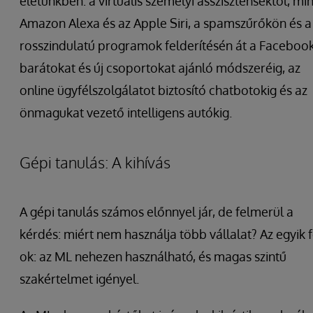
életünkben: a virtuális személyi asszisztensektől, min
Amazon Alexa és az Apple Siri, a spamszűrőkön és a
rosszindulatú programok felderítésén át a Facebook
barátokat és új csoportokat ajánló módszeréig, az
online ügyfélszolgálatot biztosító chatbotokig és az
önmagukat vezető intelligens autókig.
Gépi tanulás: A kihívás
A gépi tanulás számos előnnyel jár, de felmerül a
kérdés: miért nem használja több vállalat? Az egyik 
ok: az ML nehezen használható, és magas szintű
szakértelmet igényel.