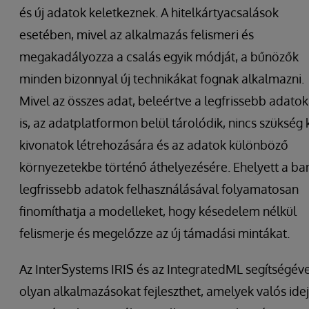
és új adatok keletkeznek. A hitelkártyacsalások
esetében, mivel az alkalmazás felismeri és
megakadályozza a csalás egyik módját, a bűnözők
minden bizonnyal új technikákat fognak alkalmazni.
Mivel az összes adat, beleértve a legfrissebb adatok
is, az adatplatformon belül tárolódik, nincs szükség 
kivonatok létrehozására és az adatok különböző
környezetekbe történő áthelyezésére. Ehelyett a ba
legfrissebb adatok felhasználásával folyamatosan
finomíthatja a modelleket, hogy késedelem nélkül
felismerje és megelőzze az új támadási mintákat.
Az InterSystems IRIS és az IntegratedML segítségéve
olyan alkalmazásokat fejleszthet, amelyek valós ide