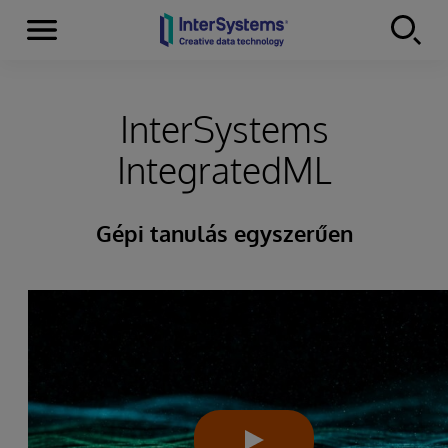
Menu
Skip to content
InterSystems
IntegratedML
Gépi tanulás egyszerűen