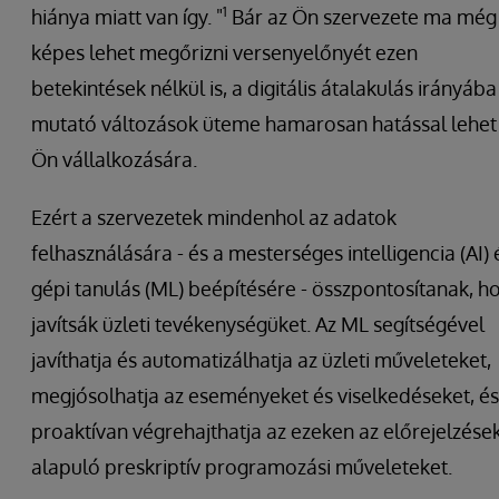
1
hiánya miatt van így. "
Bár az Ön szervezete ma még
képes lehet megőrizni versenyelőnyét ezen
betekintések nélkül is, a digitális átalakulás irányába
mutató változások üteme hamarosan hatással lehet
Ön vállalkozására.
Ezért a szervezetek mindenhol az adatok
felhasználására - és a mesterséges intelligencia (AI) 
gépi tanulás (ML) beépítésére - összpontosítanak, h
javítsák üzleti tevékenységüket. Az ML segítségével
javíthatja és automatizálhatja az üzleti műveleteket,
megjósolhatja az eseményeket és viselkedéseket, és
proaktívan végrehajthatja az ezeken az előrejelzése
alapuló preskriptív programozási műveleteket.