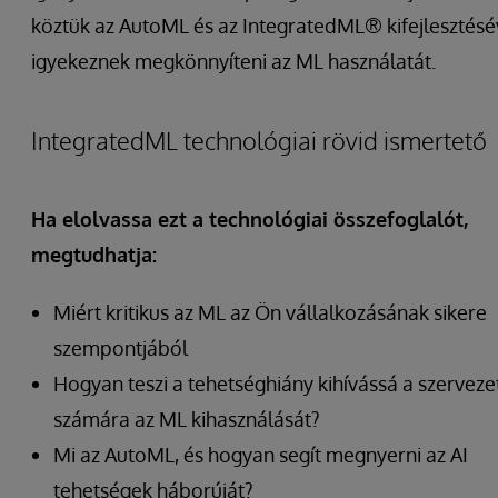
köztük az AutoML és az IntegratedML® kifejlesztésé
igyekeznek megkönnyíteni az ML használatát.
IntegratedML technológiai rövid ismertető
Ha elolvassa ezt a technológiai összefoglalót,
megtudhatja:
Miért kritikus az ML az Ön vállalkozásának sikere
szempontjából
Hogyan teszi a tehetséghiány kihívássá a szerveze
számára az ML kihasználását?
Mi az AutoML, és hogyan segít megnyerni az AI
tehetségek háborúját?