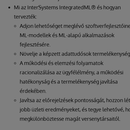
Mi az InterSystems IntegratedML® és hogyan
tervezték:
Adjon lehetőséget meglévő szoftverfejlesztőin
ML-modellek és ML-alapú alkalmazások
fejlesztésére.
Növelje a képzett adattudósok termelékenység
A működési és elemzési folyamatok
racionalizálása az ügyfélélmény, a működési
hatékonyság és a termelékenység javítása
érdekében.
Javítsa az előrejelzések pontosságát, hozzon lé
jobb üzleti eredményeket, és tegye lehetővé, h
megkülönböztesse magát versenytársaitól.