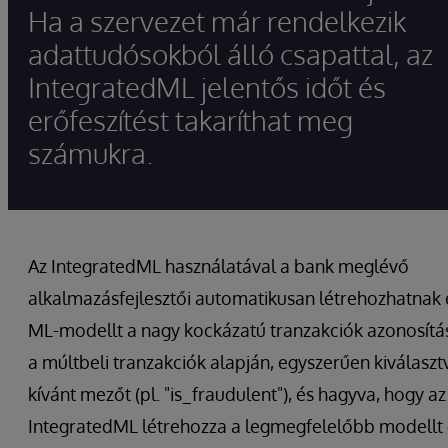
Ha a szervezet már rendelkezik
adattudósokból álló csapattal, az
IntegratedML jelentős időt és
erőfeszítést takaríthat meg
számukra.
Az IntegratedML használatával a bank meglévő
alkalmazásfejlesztői automatikusan létrehozhatnak
ML-modellt a nagy kockázatú tranzakciók azonosítá
a múltbeli tranzakciók alapján, egyszerűen kiválaszt
kívánt mezőt (pl. "is_fraudulent"), és hagyva, hogy az
IntegratedML létrehozza a legmegfelelőbb modellt 