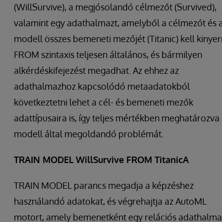
(WillSurvive), a megjósolandó célmezőt (Survived),
valamint egy adathalmazt, amelyből a célmezőt és 
modell összes bemeneti mezőjét (Titanic) kell kinyern
FROM szintaxis teljesen általános, és bármilyen
alkérdéskifejezést megadhat. Az ehhez az
adathalmazhoz kapcsolódó metaadatokból
következtetni lehet a cél- és bemeneti mezők
adattípusaira is, így teljes mértékben meghatározva
modell által megoldandó problémát.
TRAIN MODEL WillSurvive FROM TitanicA
TRAIN MODEL parancs megadja a képzéshez
használandó adatokat, és végrehajtja az AutoML
motort, amely bemenetként egy relációs adathalma