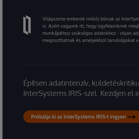
Világszerte emberek milliói bíznak az InterSy
is. Azért vagyunk itt, hogy ügyfeleinknek megb
munkájukhoz szükséges adatokhoz - olyan ad
megoszthatnak és amelyekből tanulságokat v
Építsen adatintenzív, küldetéskriti
InterSystems IRIS-szel. Kezdjen el
Próbálja ki az InterSystems IRIS-t ingyen