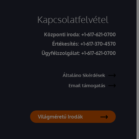
Kapcsolatfelvétel
Központi iroda:
+1-617-621-0700
Értékesítés:
+1-617-370-4570
Ügyfélszolgálat:
+1-617-621-0700
Általáno Skérdések
Email támogatás
Világméretű Irodák