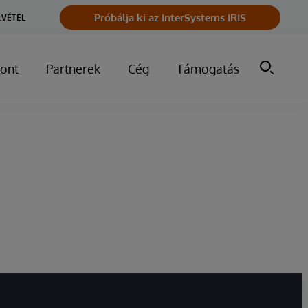
Próbálja ki az InterSystems IRIS
LVÉTEL
ont
Partnerek
Cég
Támogatás