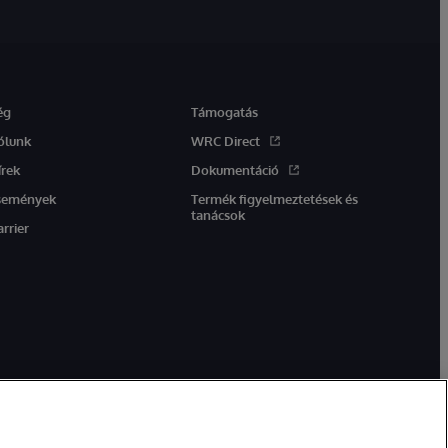
ég
Támogatás
ólunk
WRC Direct
írek
Dokumentáció
semények
Termék figyelmeztetések és
tanácsok
arrier