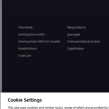
Termékek
Megoldások
InterSystems IRIS
Iparágak
InterSystems IRIS for Health
Felhasználások Esetek
HealthShare
Ügyfélsiker
TrakCare
Cookie Settings
Ez a weboldal gépi fordítást használ. Bármilyen fordítási konfliktus e
This site uses cookies and similar tools, some of which are provided by 