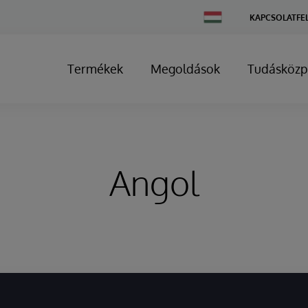
Change
KAPCSOLATFE
Country
Termékek
Megoldások
Tudásközp
Angol