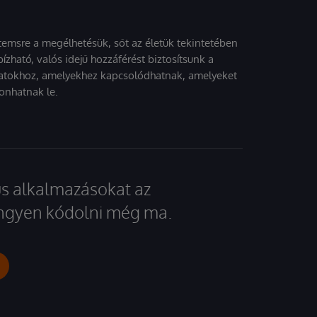
stemsre a megélhetésük, sőt az életük tekintetében
ízható, valós idejű hozzáférést biztosítsunk a
atokhoz, amelyekhez kapcsolódhatnak, amelyeket
onhatnak le.
kus alkalmazásokat az
 ingyen kódolni még ma.