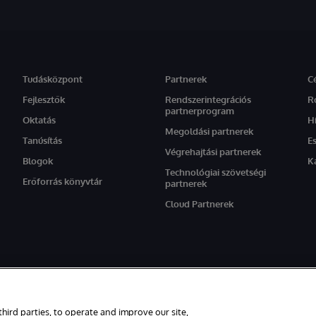
Tudásközpont
Partnerek
C
Fejlesztők
Rendszerintegrációs
R
partnerprogram
Oktatás
H
Megoldási partnerek
Tanúsítás
E
Végrehajtási partnerek
Blogok
K
Technológiai szövetségi
Erőforrás könyvtár
partnerek
Cloud Partnerek
setén az oldal angol nyelvű változata élvez elsőbbséget.
third parties, to operate and improve our site,