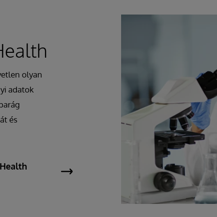
Health
yetlen olyan
yi adatok
iparág
át és
 Health