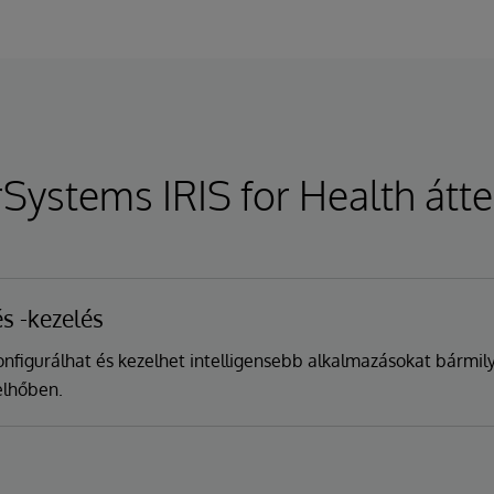
rSystems IRIS for Health átt
és -kezelés
onfigurálhat és kezelhet intelligensebb alkalmazásokat bármil
elhőben.