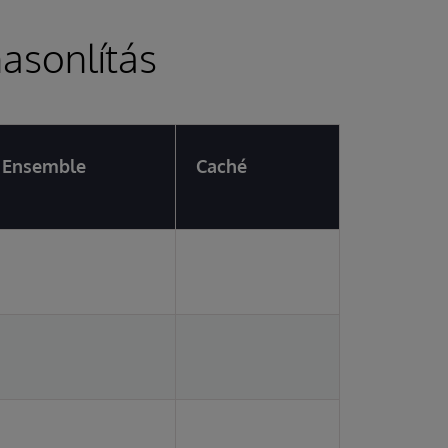
asonlítás
Ensemble
Caché