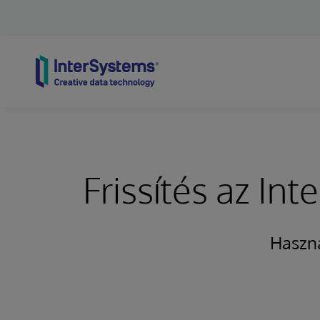
Skip to content
Frissítés az In
Haszná