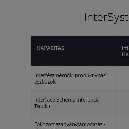
InterSys
KAPACITÁS
In
He
Interfészmérnöki produktivitási
eszközök
Interface Schema Inference
Toolkit
Fokozott szabványtámogatás -