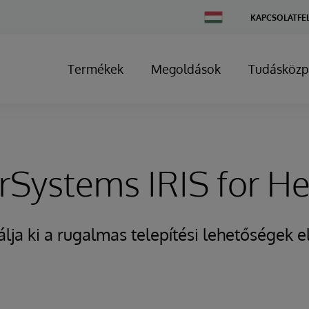
Change
KAPCSOLATFE
Country
Termékek
Megoldások
Tudásközp
terSystems IRIS for H
lja ki a rugalmas telepítési lehetőségek e