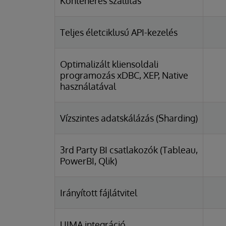
Konténeres szállítás
Teljes életciklusú API-kezelés
Optimalizált kliensoldali
programozás xDBC, XEP, Native
használatával
Vízszintes adatskálázás (Sharding)
3rd Party BI csatlakozók (Tableau,
PowerBI, Qlik)
Irányított fájlátvitel
UIMA integráció