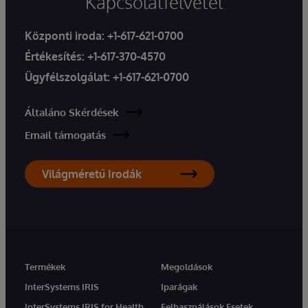
Kapcsolatfelvétel
Központi iroda:
+1-617-621-0700
Értékesítés:
+1-617-370-4570
Ügyfélszolgálat:
+1-617-621-0700
Általáno Skérdések
Email támogatás
Világméretű Irodák
Termékek
Megoldások
InterSystems IRIS
Iparágak
InterSystems IRIS for Health
Felhasználások Esetek