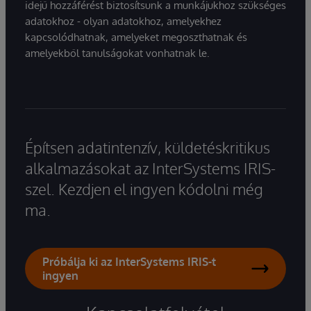
idejű hozzáférést biztosítsunk a munkájukhoz szükséges
adatokhoz - olyan adatokhoz, amelyekhez
kapcsolódhatnak, amelyeket megoszthatnak és
amelyekből tanulságokat vonhatnak le.
Építsen adatintenzív, küldetéskritikus
alkalmazásokat az InterSystems IRIS-
szel. Kezdjen el ingyen kódolni még
ma.
Próbálja ki az InterSystems IRIS-t
ingyen