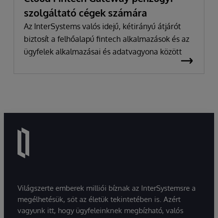
szolgáltató cégek számára
Az InterSystems valós idejű, kétirányú átjárót
biztosít a felhőalapú fintech alkalmazások és az
ügyfelek alkalmazásai és adatvagyona között
Világszerte emberek milliói bíznak az InterSystemsre a
megélhetésük, sőt az életük tekintetében is. Azért
vagyunk itt, hogy ügyfeleinknek megbízható, valós