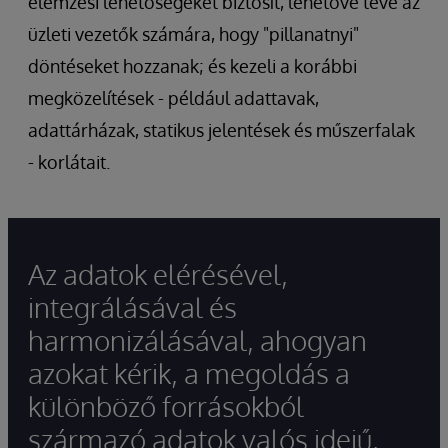
elemzési lehetőségeket biztosít, lehetővé téve az
üzleti vezetők számára, hogy "pillanatnyi"
döntéseket hozzanak; és kezeli a korábbi
megközelítések - például adattavak,
adattárházak, statikus jelentések és műszerfalak
- korlátait.
Az adatok elérésével,
integrálásával és
harmonizálásával, ahogyan
azokat kérik, a megoldás a
különböző forrásokból
származó adatok valós idejű,