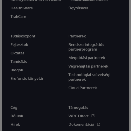
HealthShare
Ügyfélsiker
TrakCare
Tudásközpont
Partnerek
Fejlesztők
Rendszerintegrációs
partnerprogram
Oktatás
Megoldási partnerek
Tanúsítás
Végrehajtási partnerek
Blogok
Technológiai szövetségi
Erőforrás könyvtár
partnerek
Cloud Partnerek
Cég
Támogatás
Rólunk
WRC Direct
Hírek
Dokumentáció