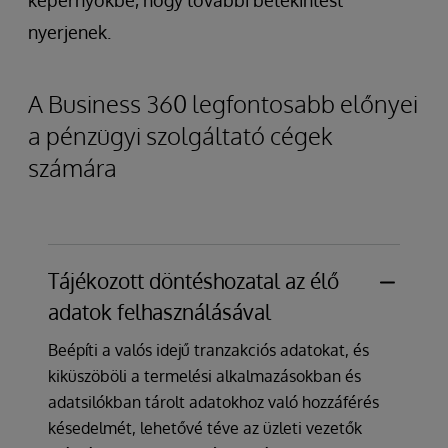
képernyőkbe, hogy további betekintést
nyerjenek.
A Business 360 legfontosabb előnyei
a pénzügyi szolgáltató cégek
számára
Tájékozott döntéshozatal az élő
adatok felhasználásával
Beépíti a valós idejű tranzakciós adatokat, és
kiküszöböli a termelési alkalmazásokban és
adatsilókban tárolt adatokhoz való hozzáférés
késedelmét, lehetővé téve az üzleti vezetők