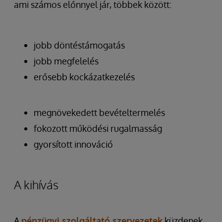
ami számos előnnyel jár, többek között:
jobb döntéstámogatás
jobb megfelelés
erősebb kockázatkezelés
megnövekedett bevételtermelés
fokozott működési rugalmasság
gyorsított innováció
A kihívás
A
pénzügyi szolgáltató szervezetek
küzdenek