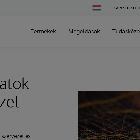
Change
KAPCSOLATFE
Country
Termékek
Megoldások
Tudásközp
atok
zel
 szervezet és