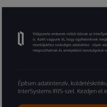
Világszerte emberek milliói bíznak az InterSy
is. Azért vagyunk itt, hogy ügyfeleinknek megb
munkájukhoz szükséges adatokhoz - olyan ad
megoszthatnak és amelyekből tanulságokat v
Építsen adatintenzív, küldetéskriti
InterSystems IRIS-szel. Kezdjen el