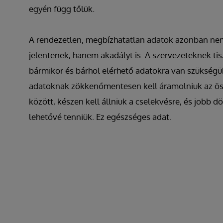
egyén függ tőlük.
A rendezetlen, megbízhatatlan adatok azonban nem
jelentenek, hanem akadályt is. A szervezeteknek tis
bármikor és bárhol elérhető adatokra van szükségü
adatoknak zökkenőmentesen kell áramolniuk az ös
között, készen kell állniuk a cselekvésre, és jobb d
lehetővé tenniük. Ez egészséges adat.