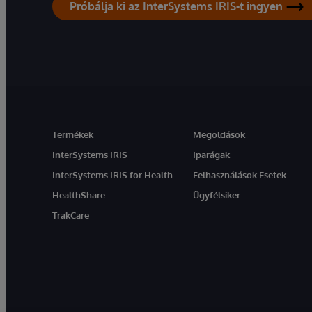
Próbálja ki az InterSystems IRIS-t ingyen
Termékek
Megoldások
InterSystems IRIS
Iparágak
InterSystems IRIS for Health
Felhasználások Esetek
HealthShare
Ügyfélsiker
TrakCare