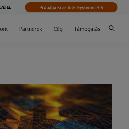
Próbálja ki az InterSystems IRIS
LVÉTEL
ont
Partnerek
Cég
Támogatás