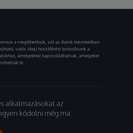
stemsre a megélhetésük, sőt az életük tekintetében
ízható, valós idejű hozzáférést biztosítsunk a
atokhoz, amelyekhez kapcsolódhatnak, amelyeket
onhatnak le.
kus alkalmazásokat az
 ingyen kódolni még ma.