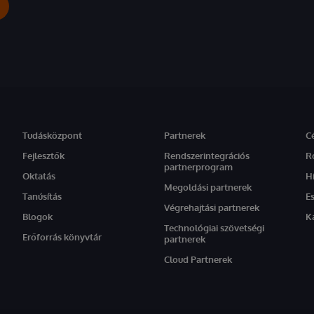
Tudásközpont
Partnerek
C
Fejlesztők
Rendszerintegrációs
R
partnerprogram
Oktatás
H
Megoldási partnerek
Tanúsítás
E
Végrehajtási partnerek
Blogok
K
Technológiai szövetségi
Erőforrás könyvtár
partnerek
Cloud Partnerek