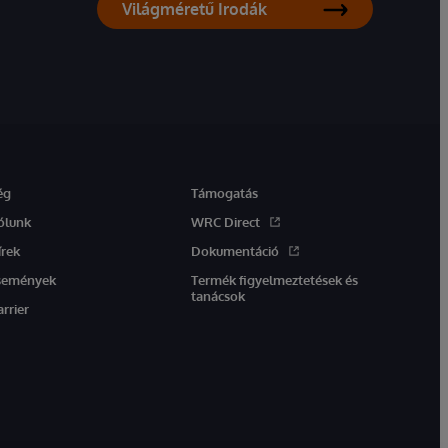
Világméretű Irodák
ég
Támogatás
ólunk
WRC Direct
írek
Dokumentáció
semények
Termék figyelmeztetések és
tanácsok
arrier