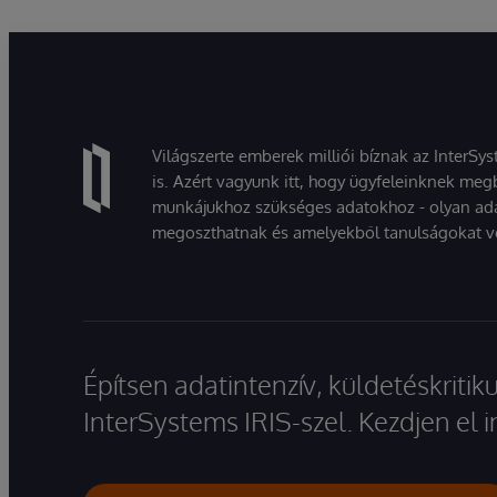
Világszerte emberek milliói bíznak az InterSy
is. Azért vagyunk itt, hogy ügyfeleinknek megb
munkájukhoz szükséges adatokhoz - olyan ad
megoszthatnak és amelyekből tanulságokat v
Építsen adatintenzív, küldetéskriti
InterSystems IRIS-szel. Kezdjen el