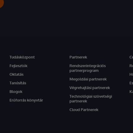
Tudásközpont
Partnerek
C
Fejlesztők
Rendszerintegrációs
R
partnerprogram
Oktatás
H
Megoldási partnerek
Tanúsítás
E
Végrehajtási partnerek
Blogok
K
Technológiai szövetségi
Erőforrás könyvtár
partnerek
Cloud Partnerek