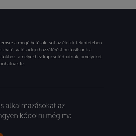
stemsre a megélhetésük, sőt az életük tekintetében
ízható, valós idejű hozzáférést biztosítsunk a
atokhoz, amelyekhez kapcsolódhatnak, amelyeket
onhatnak le.
kus alkalmazásokat az
 ingyen kódolni még ma.