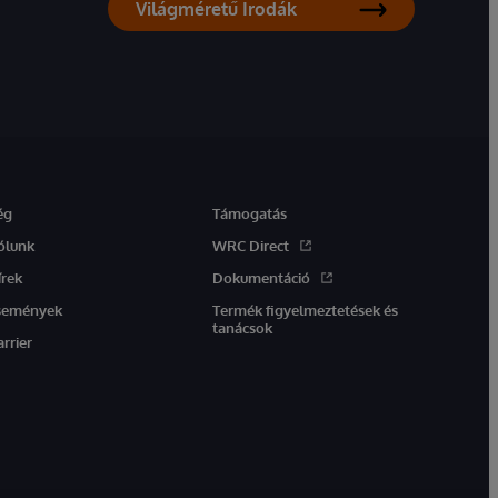
Világméretű Irodák
ég
Támogatás
ólunk
WRC Direct
írek
Dokumentáció
semények
Termék figyelmeztetések és
tanácsok
arrier