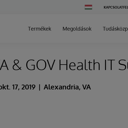
Change
KAPCSOLATFE
Country
Termékek
Megoldások
Tudásközp
 & GOV Health IT 
okt. 17, 2019
Alexandria, VA