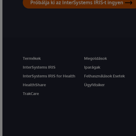
Próbálja ki az InterSystems IRIS-t ingyen
Termékek
Megoldások
InterSystems IRIS
Iparágak
InterSystems IRIS for Health
Felhasználások Esetek
HealthShare
Ügyfélsiker
TrakCare