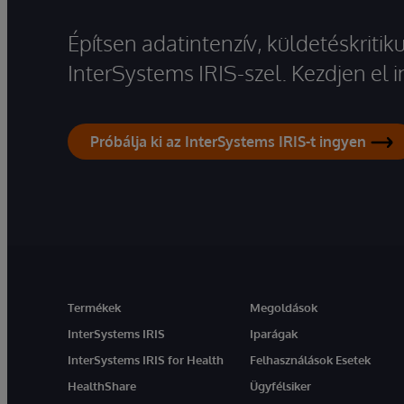
Építsen adatintenzív, küldetéskriti
InterSystems IRIS-szel. Kezdjen el
Próbálja ki az InterSystems IRIS-t ingyen
Termékek
Megoldások
InterSystems IRIS
Iparágak
InterSystems IRIS for Health
Felhasználások Esetek
HealthShare
Ügyfélsiker