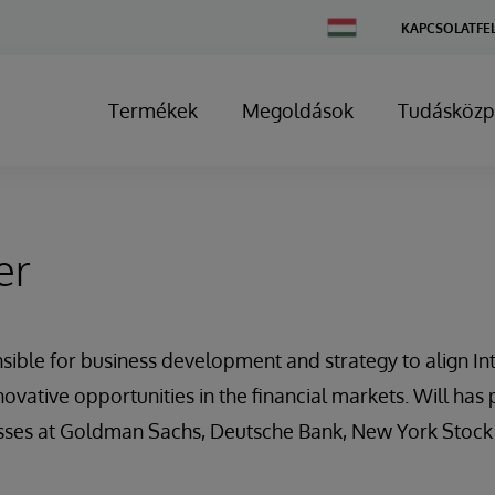
Change
KAPCSOLATFE
Country
Termékek
Megoldások
Tudásközp
er
nsible for business development and strategy to align I
ovative opportunities in the financial markets. Will has 
sses at Goldman Sachs, Deutsche Bank, New York Stock