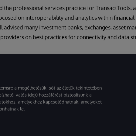
ed the professional services practice for TransactTools, 
sed on interoperability and analytics within financial s
ill advised many investment banks, exchanges, asset ma
 providers on best practices for connectivity and data st
stemsre a megélhetésük, sőt az életük tekintetében
ízható, valós idejű hozzáférést biztosítsunk a
atokhoz, amelyekhez kapcsolódhatnak, amelyeket
onhatnak le.