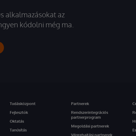
kus alkalmazásokat az
 ingyen kódolni még ma.
Tudásközpont
Partnerek
C
Fejlesztők
Rendszerintegrációs
R
partnerprogram
Oktatás
H
Megoldási partnerek
Tanúsítás
E
Végrehajtási partnerek