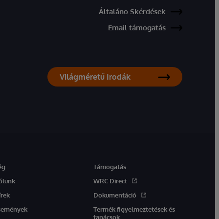
Általáno Skérdések
Email támogatás
Világméretű Irodák
ég
Támogatás
ólunk
WRC Direct
írek
Dokumentáció
semények
Termék figyelmeztetések és
tanácsok