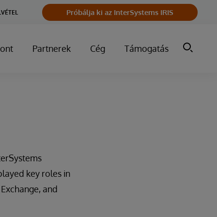
Próbálja ki az InterSystems IRIS
LVÉTEL
ont
Partnerek
Cég
Támogatás
nterSystems
played key roles in
 Exchange, and