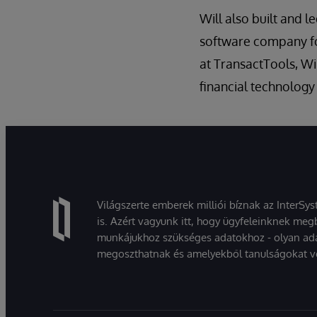
Will also built and l
software company focu
at TransactTools, W
financial technology
Világszerte emberek milliói bíznak az InterSy
is. Azért vagyunk itt, hogy ügyfeleinknek megb
munkájukhoz szükséges adatokhoz - olyan ad
megoszthatnak és amelyekből tanulságokat v