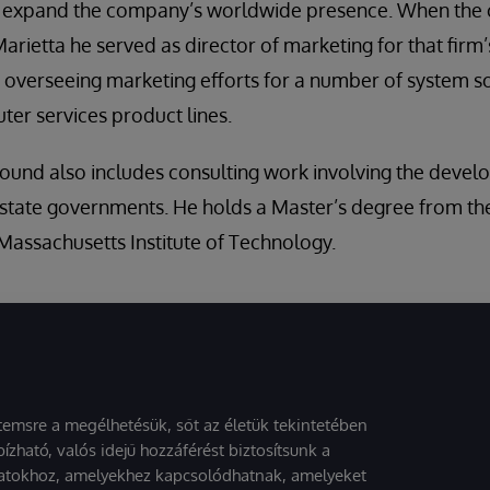
o expand the company’s worldwide presence. When th
arietta he served as director of marketing for that firm
 overseeing marketing efforts for a number of system s
er services product lines.
ound also includes consulting work involving the devel
 state governments. He holds a Master’s degree from th
assachusetts Institute of Technology.
stemsre a megélhetésük, sőt az életük tekintetében
ízható, valós idejű hozzáférést biztosítsunk a
atokhoz, amelyekhez kapcsolódhatnak, amelyeket