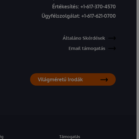
Értékesítés:
+1-617-370-4570
Ügyfélszolgálat:
+1-617-621-0700
Általáno Skérdések
Email támogatás
Világméretű Irodák
ég
Támogatás