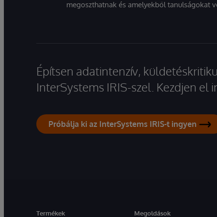
megoszthatnak és amelyekből tanulságokat v
Építsen adatintenzív, küldetéskriti
InterSystems IRIS-szel. Kezdjen el
Próbálja ki az InterSystems IRIS-t ingyen
Termékek
Megoldások