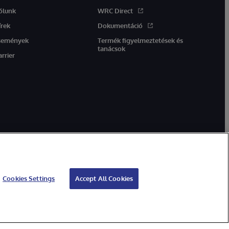
ólunk
WRC Direct
írek
Dokumentáció
semények
Termék figyelmeztetések és
tanácsok
arrier
Cookies Settings
Accept All Cookies