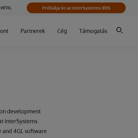
Próbálja ki az InterSystems IRIS
LVÉTEL
ont
Partnerek
Cég
Támogatás
tion development
at InterSystems.
se and 4GL software