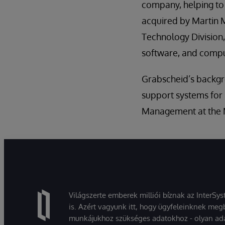
company, helping t
acquired by Martin M
Technology Division,
software, and comput
Grabscheid’s backgr
support systems for
Management at the M
Világszerte emberek milliói bíznak az InterSy
is. Azért vagyunk itt, hogy ügyfeleinknek megb
munkájukhoz szükséges adatokhoz - olyan ad