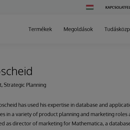
Change
KAPCSOLATFE
Country
Termékek
Megoldások
Tudásközp
bscheid
t, Strategic Planning
bscheid has used his expertise in database and applica
es in a variety of product planning and marketing roles 
rved as director of marketing for Mathematica, a databa