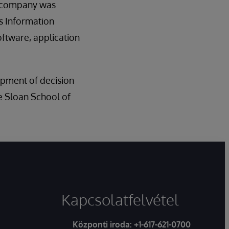
e company was
’s Information
oftware, application
opment of decision
e Sloan School of
Kapcsolatfelvétel
Központi iroda:
+1-617-621-0700