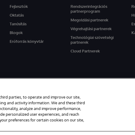
Fejlesztők
Rendszerintegrációs
R
partnerprogram
Oktatás
H
Megoldási partnerek
Tanúsítás
E
Végrehajtási partnerek
Blogok
K
Technológiai szövetségi
Erőforrás könyvtár
partnerek
Cloud Partnerek
setén az oldal angol nyelvű változata élvez elsőbbséget.
third parties, to operate and improve our site,
tartva.
ing and activity information. We and these third
unctionality, analyze and improve performance,
rancia
Hozzáférhetőség
vide personalized user experiences, and reach
ur preferences for certain cookies on our site,