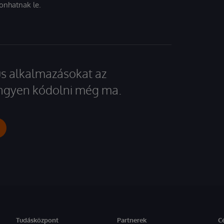
onhatnak le.
kus alkalmazásokat az
 ingyen kódolni még ma.
Tudásközpont
Partnerek
C