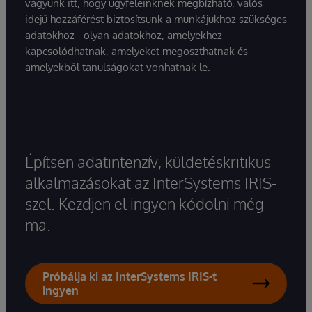
vagyunk itt, hogy ügyfeleinknek megbízható, valós
idejű hozzáférést biztosítsunk a munkájukhoz szükséges
adatokhoz - olyan adatokhoz, amelyekhez
kapcsolódhatnak, amelyeket megoszthatnak és
amelyekből tanulságokat vonhatnak le.
Építsen adatintenzív, küldetéskritikus
alkalmazásokat az InterSystems IRIS-
szel. Kezdjen el ingyen kódolni még
ma.
Próbálja ki az InterSystems IRIS-t
ingyen