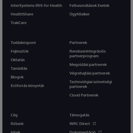
InterSystems IRIS for Health
Felhasználások Esetek
HealthShare
Ügyfélsiker
TrakCare
Tudásközpont
Partnerek
Fejlesztők
Rendszerintegrációs
partnerprogram
Oktatás
Megoldási partnerek
Tanúsítás
Végrehajtási partnerek
Blogok
Technológiai szövetségi
Erőforrás könyvtár
partnerek
Cloud Partnerek
Cég
Támogatás
Rólunk
WRC Direct
Hírek
Dokumentáció