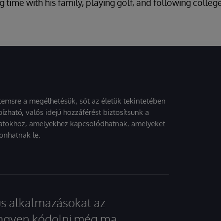
 time with his family, playing golf, and following colleg
stemsre a megélhetésük, sőt az életük tekintetében
ízható, valós idejű hozzáférést biztosítsunk a
atokhoz, amelyekhez kapcsolódhatnak, amelyeket
onhatnak le.
kus alkalmazásokat az
 ingyen kódolni még ma.