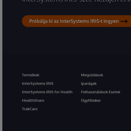
Próbálja ki az InterSystems IRIS-t ingyen
Termékek
Megoldások
InterSystems IRIS
Iparágak
InterSystems IRIS for Health
Felhasználások Esetek
HealthShare
Ügyfélsiker
TrakCare