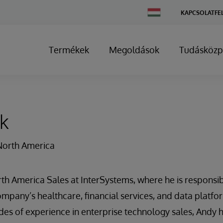
Change
KAPCSOLATFE
Country
Termékek
Megoldások
Tudásközp
k
North America
h America Sales at InterSystems, where he is responsibl
mpany’s healthcare, financial services, and data platfo
s of experience in enterprise technology sales, Andy h