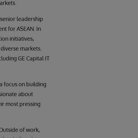
arkets.
 senior leadership
ent for ASEAN. In
on initiatives,
 diverse markets.
cluding GE Capital IT
 a focus on building
ssionate about
eir most pressing
Outside of work,