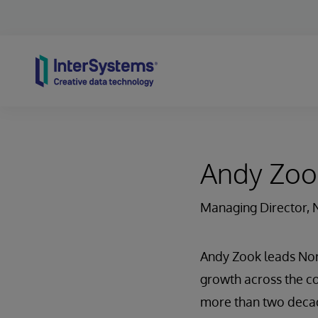
Skip to content
Andy Zoo
Managing Director, 
Andy Zook leads Nort
growth across the co
more than two decade