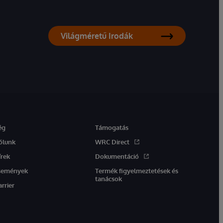
Világméretű Irodák
ég
Támogatás
ólunk
WRC Direct
írek
Dokumentáció
semények
Termék figyelmeztetések és
tanácsok
arrier