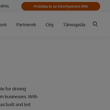
Próbálja ki az InterSystems IRIS
LVÉTEL
ont
Partnerek
Cég
Támogatás
e for driving
rm businesses. With
as built and led