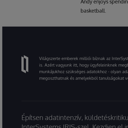
Andy enjoys spending
basketball.
Világszerte emberek milliói bíznak az InterSy
is. Azért vagyunk itt, hogy ügyfeleinknek megb
munkájukhoz szükséges adatokhoz - olyan ad
megoszthatnak és amelyekből tanulságokat v
Építsen adatintenzív, küldetéskriti
InterSystems IRIS-szel. Kezdjen el