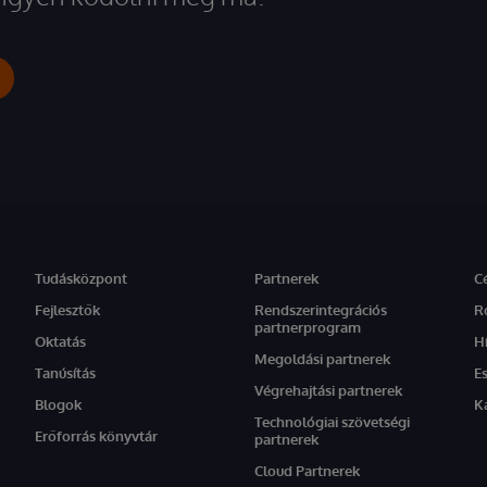
Tudásközpont
Partnerek
C
Fejlesztők
Rendszerintegrációs
R
partnerprogram
Oktatás
H
Megoldási partnerek
Tanúsítás
E
Végrehajtási partnerek
Blogok
K
Technológiai szövetségi
Erőforrás könyvtár
partnerek
Cloud Partnerek