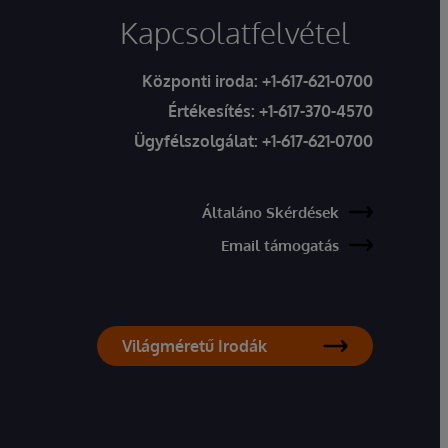
Kapcsolatfelvétel
Központi iroda:
+1-617-621-0700
Értékesítés:
+1-617-370-4570
Ügyfélszolgálat:
+1-617-621-0700
Általáno Skérdések
Email támogatás
Világméretű Irodák