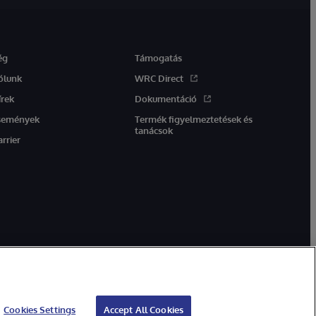
ég
Támogatás
ólunk
WRC Direct
írek
Dokumentáció
semények
Termék figyelmeztetések és
tanácsok
arrier
Cookies Settings
Accept All Cookies