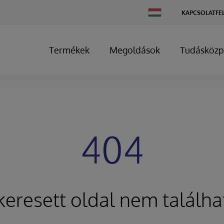
Change
KAPCSOLATFE
Country
Termékek
Megoldások
Tudásközp
404
keresett oldal nem találha