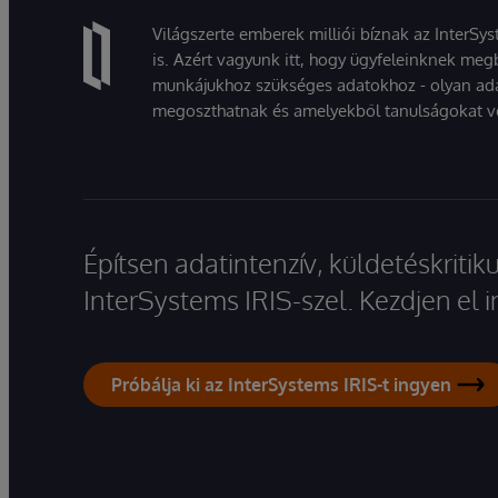
Világszerte emberek milliói bíznak az InterSy
is. Azért vagyunk itt, hogy ügyfeleinknek megb
munkájukhoz szükséges adatokhoz - olyan ad
megoszthatnak és amelyekből tanulságokat v
Építsen adatintenzív, küldetéskriti
InterSystems IRIS-szel. Kezdjen el
Próbálja ki az InterSystems IRIS-t ingyen