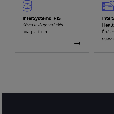
InterSystems IRIS
Inter
Heal
Következő generációs
adatplatform
Értéke
egész