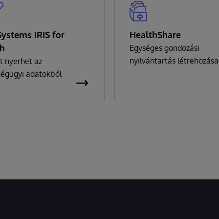
Systems IRIS for
HealthShare
th
Egységes gondozási
nyilvántartás létrehozása
t nyerhet az
ségügyi adatokból