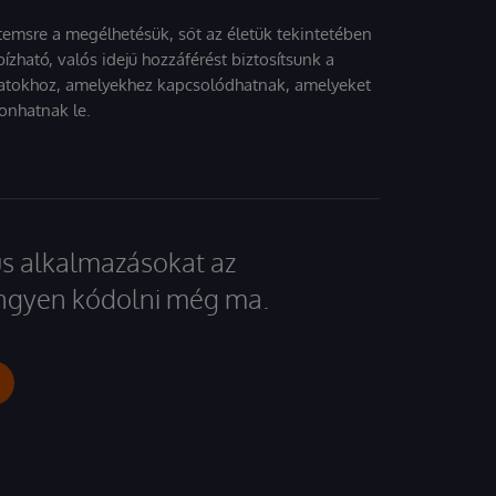
stemsre a megélhetésük, sőt az életük tekintetében
ízható, valós idejű hozzáférést biztosítsunk a
atokhoz, amelyekhez kapcsolódhatnak, amelyeket
onhatnak le.
kus alkalmazásokat az
 ingyen kódolni még ma.