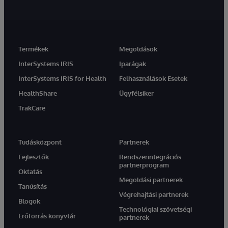
Termékek
Megoldások
InterSystems IRIS
Iparágak
InterSystems IRIS for Health
Felhasználások Esetek
HealthShare
Ügyfélsiker
TrakCare
Tudásközpont
Partnerek
Fejlesztők
Rendszerintegrációs
partnerprogram
Oktatás
Megoldási partnerek
Tanúsítás
Végrehajtási partnerek
Blogok
Technológiai szövetségi
Erőforrás könyvtár
partnerek