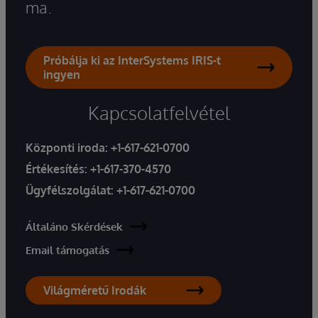
ma.
Próbálja ki az InterSystems IRIS-t
ingyen
Kapcsolatfelvétel
Központi iroda:
+1-617-621-0700
Értékesítés:
+1-617-370-4570
Ügyfélszolgálat:
+1-617-621-0700
Általáno Skérdések
Email támogatás
Világméretű Irodák