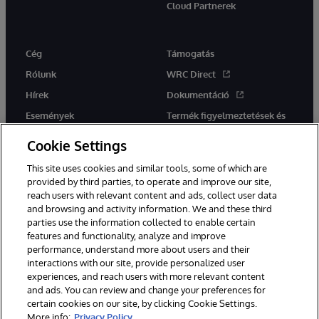
Cloud Partnerek
Cég
Támogatás
Rólunk
WRC Direct
Hírek
Dokumentáció
Események
Termék figyelmeztetések és
tanácsok
Karrier
Cookie Settings
This site uses cookies and similar tools, some of which are
provided by third parties, to operate and improve our site,
reach users with relevant content and ads, collect user data
and browsing and activity information. We and these third
parties use the information collected to enable certain
Ez a weboldal gépi fordítást használ. Bármilyen fordítási konfliktus
features and functionality, analyze and improve
esetén az oldal angol nyelvű változata élvez elsőbbséget.
performance, understand more about users and their
© 1996-2026 InterSystems Corporation, Boston, MA. Minden jog
fenntartva.
interactions with our site, provide personalized user
experiences, and reach users with more relevant content
Értesítések/Feltételek és feltételek
Adatvédelmi nyilatkozat
and ads. You can review and change your preferences for
Garancia
Hozzáférhetőség
certain cookies on our site, by clicking Cookie Settings.
More info:
Privacy Policy