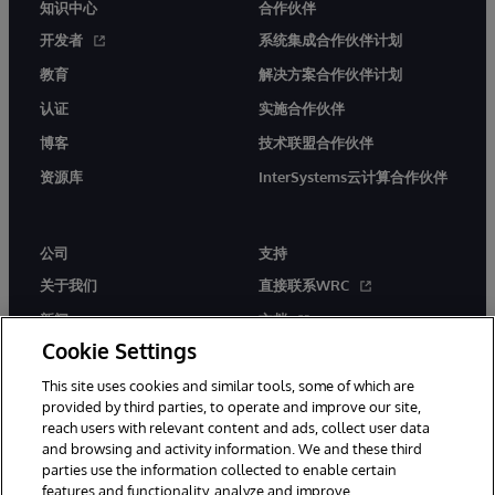
知识中心
合作伙伴
开发者
系统集成合作伙伴计划
教育
解决方案合作伙伴计划
认证
实施合作伙伴
博客
技术联盟合作伙伴
资源库
InterSystems云计算合作伙伴
公司
支持
关于我们
直接联系WRC
新闻
文档
Cookie Settings
活动
产品警报和公告
This site uses cookies and similar tools, some of which are
工作机会
provided by third parties, to operate and improve our site,
reach users with relevant content and ads, collect user data
and browsing and activity information. We and these third
parties use the information collected to enable certain
features and functionality, analyze and improve