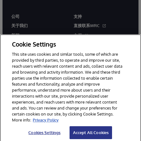
公司
支持
关于我们
直接联系WRC
新闻
文档
Cookie Settings
活动
产品警报和公告
This site uses cookies and similar tools, some of which are
工作机会
provided by third parties, to operate and improve our site,
reach users with relevant content and ads, collect user data
and browsing and activity information. We and these third
parties use the information collected to enable certain
features and functionality, analyze and improve
performance, understand more about users and their
interactions with our site, provide personalized user
© 1996-2026 InterSystems Corporation, Boston, MA. 系联软件（北
experiences, and reach users with more relevant content
京）有限公司 版权所有。京ICP备2021005331号
and ads. You can review and change your preferences for
通知/条款和条件
隐私声明
保证
无障碍
certain cookies on our site, by clicking Cookie Settings.
More info:
Privacy Policy
Cookies Settings
Accept All Cookies