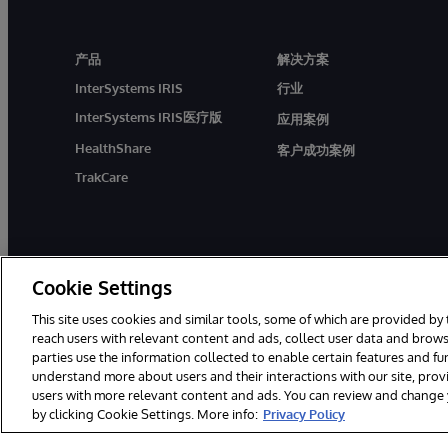
产品
解决方案
InterSystems IRIS
行业
InterSystems IRIS医疗版
应用案例
HealthShare
客户成功案例
TrakCare
Cookie Settings
This site uses cookies and similar tools, some of which are provided by 
reach users with relevant content and ads, collect user data and brows
parties use the information collected to enable certain features and f
© 1996-2026 InterSystems Corporation, Boston, MA. 系
understand more about users and their interactions with our site, pro
users with more relevant content and ads. You can review and change yo
by clicking Cookie Settings. More info:
Privacy Policy