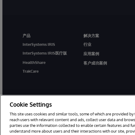
产品
解决方案
InterSystems IRIS
行业
InterSystems IRIS医疗版
应用案例
HealthShare
客户成功案例
TrakCare
Cookie Settings
This site uses cookies and similar tools, some of which are provided by 
reach users with relevant content and ads, collect user data and brows
parties use the information collected to enable certain features and f
© 1996-2026 InterSystems Corporation, Boston, MA. 系
understand more about users and their interactions with our site, pro