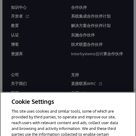
知识中心
合作伙伴
开发者
系统集成合作伙伴计划
教育
解决方案合作伙伴计划
认证
实施合作伙伴
博客
技术联盟合作伙伴
资源库
InterSystems云计算合作伙伴
公司
支持
关于我们
直接联系WRC
新闻
文档
Cookie Settings
活动
产品警报和公告
This site uses cookies and similar tools, some of which are
工作机会
provided by third parties, to operate and improve our site,
reach users with relevant content and ads, collect user data
and browsing and activity information. We and these third
parties use the information collected to enable certain