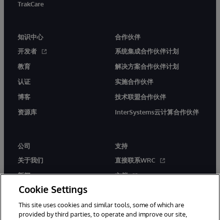
TrakCare
知识中心
合作伙伴
开发者
系统集成合作伙伴计划
教育
解决方案合作伙伴计划
认证
实施合作伙伴
博客
技术联盟合作伙伴
资源库
InterSystems云计算合作伙伴
公司
支持
关于我们
直接联系WRC
新闻
文档
Cookie Settings
活动
产品警报和公告
This site uses cookies and similar tools, some of which are
工作机会
provided by third parties, to operate and improve our site,