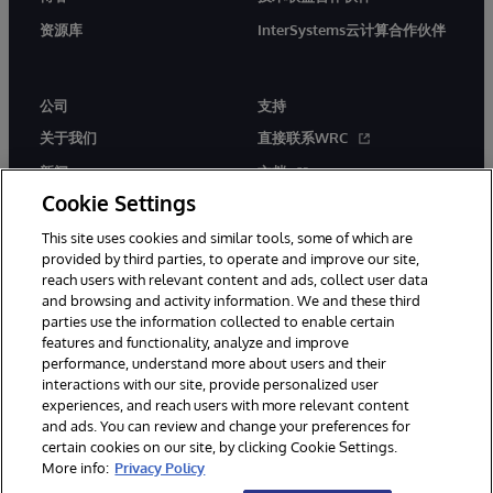
资源库
InterSystems云计算合作伙伴
公司
支持
关于我们
直接联系WRC
新闻
文档
Cookie Settings
活动
产品警报和公告
This site uses cookies and similar tools, some of which are
工作机会
provided by third parties, to operate and improve our site,
reach users with relevant content and ads, collect user data
and browsing and activity information. We and these third
parties use the information collected to enable certain
features and functionality, analyze and improve
performance, understand more about users and their
interactions with our site, provide personalized user
© 1996-2026 InterSystems Corporation, Boston, MA. 系联软件（北
experiences, and reach users with more relevant content
京）有限公司 版权所有。京ICP备2021005331号
and ads. You can review and change your preferences for
通知/条款和条件
隐私声明
保证
无障碍
certain cookies on our site, by clicking Cookie Settings.
More info:
Privacy Policy