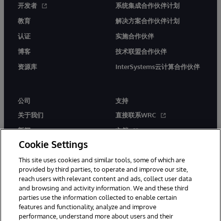
开发者
系统集成合作伙伴计划
教育
解决方案合作伙伴计划
认证
实施合作伙伴
博客
技术联盟合作伙伴
资源库
InterSystems云计算合作伙伴
公司
支持
关于我们
直接联系WRC
新闻
文档
Cookie Settings
活动
产品警报和公告
This site uses cookies and similar tools, some of which are
工作机会
provided by third parties, to operate and improve our site,
reach users with relevant content and ads, collect user data
and browsing and activity information. We and these third
parties use the information collected to enable certain
features and functionality, analyze and improve
performance, understand more about users and their