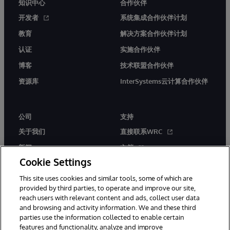
知识中心
合作伙伴
开发者
系统集成合作伙伴计划
教育
解决方案合作伙伴计划
认证
实施合作伙伴
博客
技术联盟合作伙伴
资源库
InterSystems云计算合作伙伴
公司
支持
关于我们
直接联系WRC
新闻
文档
Cookie Settings
活动
产品警报和公告
This site uses cookies and similar tools, some of which are
工作机会
provided by third parties, to operate and improve our site,
reach users with relevant content and ads, collect user data
and browsing and activity information. We and these third
parties use the information collected to enable certain
features and functionality, analyze and improve