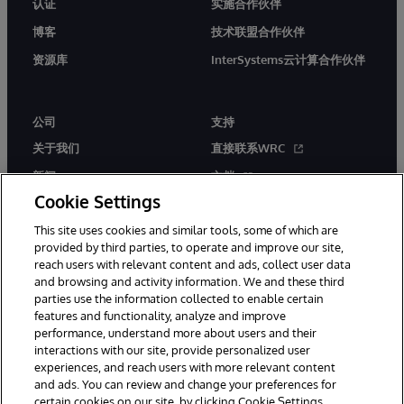
认证
实施合作伙伴
博客
技术联盟合作伙伴
资源库
InterSystems云计算合作伙伴
公司
支持
关于我们
直接联系WRC
新闻
文档
Cookie Settings
活动
产品警报和公告
This site uses cookies and similar tools, some of which are
工作机会
provided by third parties, to operate and improve our site,
reach users with relevant content and ads, collect user data
and browsing and activity information. We and these third
parties use the information collected to enable certain
features and functionality, analyze and improve
performance, understand more about users and their
interactions with our site, provide personalized user
© 1996-2026 InterSystems Corporation, Boston, MA. 系联软件（北
experiences, and reach users with more relevant content
京）有限公司 版权所有。京ICP备2021005331号
and ads. You can review and change your preferences for
通知/条款和条件
隐私声明
保证
无障碍
certain cookies on our site, by clicking Cookie Settings.