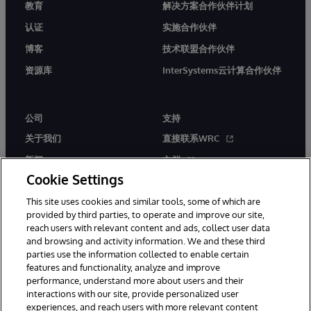
教育
解决方案合作伙伴计划
认证
实施合作伙伴
博客
技术联盟合作伙伴
资源库
InterSystems云计算合作伙伴
公司
支持
关于我们
直接联系WRC
新闻
文档
Cookie Settings
活动
产品警报和公告
This site uses cookies and similar tools, some of which are
工作机会
provided by third parties, to operate and improve our site,
reach users with relevant content and ads, collect user data
and browsing and activity information. We and these third
parties use the information collected to enable certain
features and functionality, analyze and improve
performance, understand more about users and their
interactions with our site, provide personalized user
© 1996-2026 InterSystems Corporation, Boston, MA. 系联软件（北
experiences, and reach users with more relevant content
京）有限公司 版权所有。京ICP备2021005331号