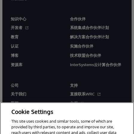
知识中心
合作伙伴
开发者
系统集成合作伙伴计划
教育
解决方案合作伙伴计划
认证
实施合作伙伴
博客
技术联盟合作伙伴
资源库
InterSystems云计算合作伙伴
公司
支持
关于我们
直接联系WRC
新闻
文档
Cookie Settings
活动
产品警报和公告
This site uses cookies and similar tools, some of which are
工作机会
provided by third parties, to operate and improve our site,
reach users with relevant content and ads, collect user data