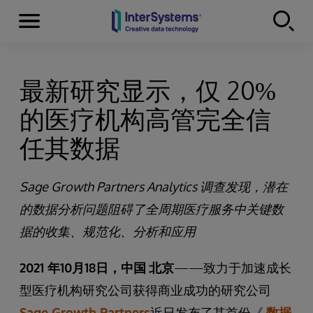
Menu
Skip to content
最新研究显示，仅 20%
的医疗机构高管完全信
任其数据
Sage Growth Partners Analytics
调查发现，潜在
的数据分析问题阻碍了
全周期医疗服务
中关键数
据的收集、规范化、分析和应用
2021
年
10
月
18
日，中国
北京
——致力于加速成长
型医疗机构研究公司获得商业成功的研究公司
Sage Growth Partners
近日发布了其首份《
数据