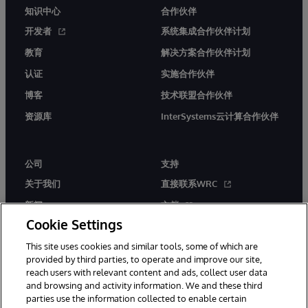
知识中心
合作伙伴
开发者
系统集成合作伙伴计划
教育
解决方案合作伙伴计划
认证
实施合作伙伴
博客
技术联盟合作伙伴
资源库
InterSystems云计算合作伙伴
公司
支持
关于我们
直接联系WRC
新闻
文档
Cookie Settings
活动
产品警报和公告
This site uses cookies and similar tools, some of which are
工作机会
provided by third parties, to operate and improve our site,
reach users with relevant content and ads, collect user data
and browsing and activity information. We and these third
parties use the information collected to enable certain