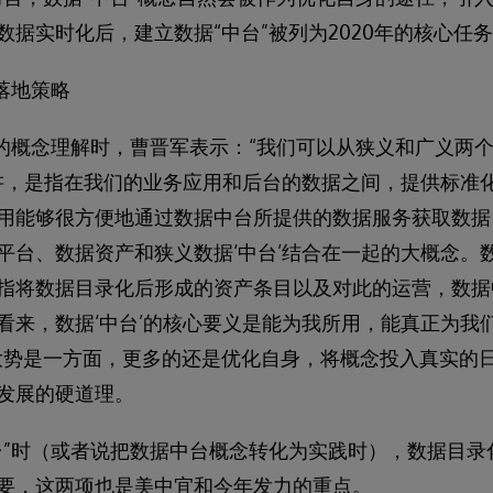
数据实时化后，建立数据“中台”被列为2020年的核心任
落地策略
”的概念理解时，曹晋军表示：“我们可以从狭义和广义两
来讲，是指在我们的业务应用和后台的数据之间，提供标准
用能够很方便地通过数据中台所提供的数据服务获取数据
平台、数据资产和狭义数据‘中台’结合在一起的大概念。
指将数据目录化后形成的资产条目以及对此的运营，数据
看来，数据‘中台’的核心要义是能为我所用，能真正为我
大势是一方面，更多的还是优化自身，将概念投入真实的
发展的硬道理。
台”时（或者说把数据中台概念转化为实践时），数据目录化
要，这两项也是美中宜和今年发力的重点。