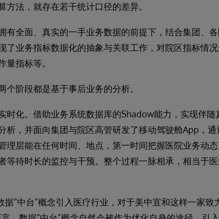
算方法，就存在若干统计口径的差异。
拥有全面、真实的一手业务数据的前提下，结合集团、各
现了业务指标数据化的抽象与关联工作，对院区指标情况
作量指标等。
两个阶段都是基于事后业务的分析。
实时化。借助业务系统数据库的Shadow能力，实现伴
分析，并面向集团与院区高管研发了移动驾驶舱App，通
管理层能在任何时间、地点，第一时间把握医院业务动态
者等待时长的监控与干预。整个过程一脉相承，相当于医
逢数据“中台”概念引入医疗行业，对于美中宜和这样一家致
而言，数据“中台”概念自然会被作为优化自身的途径，引