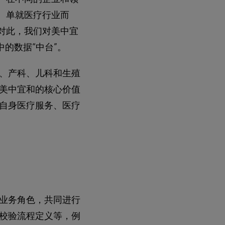
。单就医疗行业而
对此，我们对美中宜
的数据“中台”。
、产科、儿科和生殖
美中宜和的核心价值
自身医疗服务、医疗
业务角色，共同进行
校验流程定义等，例