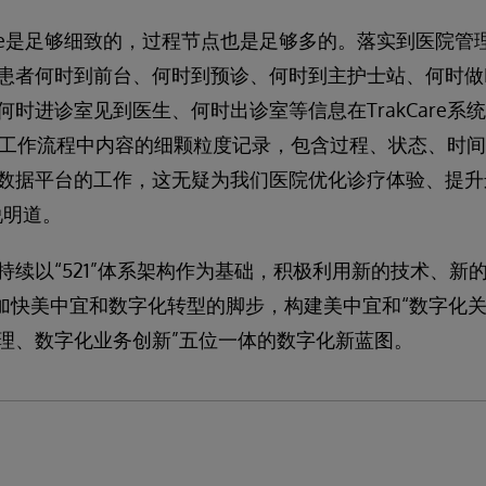
Care是足够细致的，过程节点也是足够多的。落实到医院
患者何时到前台、何时到预诊、何时到主护士站、何时做
时进诊室见到医生、何时出诊室等信息在TrakCare系
对业务工作流程中内容的细颗粒度记录，包含过程、状态、时
数据平台的工作，这无疑为我们医院优化诊疗体验、提升
说明道。
持续以“521”体系架构作为基础，积极利用新的技术、新
而加快美中宜和数字化转型的脚步，构建美中宜和“数字化
理、数字化业务创新”五位一体的数字化新蓝图。