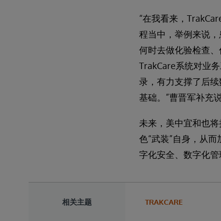
“在我看来，Trak
程当中，举例来说，
何时去做化验检查、何
TrakCare系统
录，有力支撑了后续
基础。”曹晋军补充
未来，美中宜和也将
色“武装”自身，从
字化安全、数字化管
相关主题
TRAKCARE