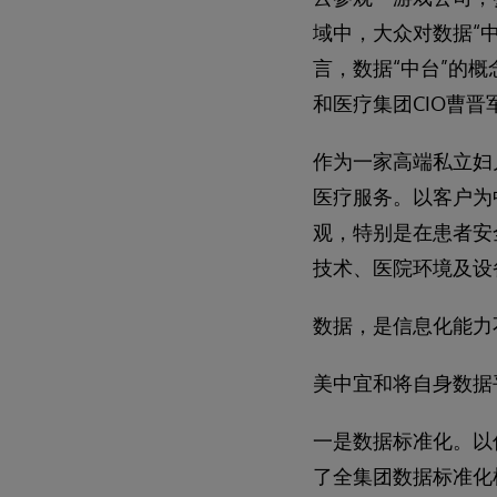
域中，大众对数据“
言，数据“中台”的
和医疗集团CIO曹
作为一家高端私立妇
医疗服务。以客户为
观，特别是在患者安
技术、医院环境及设
数据，是信息化能力
美中宜和将自身数据
一是数据标准化。以
了全集团数据标准化