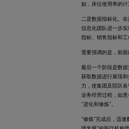
如，床位使用率的计
二是数据指标化。在
信息化团队进一步实
指标、销售指标和工
需要强调的是，前面
最后一个阶段是数据
获取数据进行展现和
力，使集团及院区各
业务经营过程，如患
“进化和修炼”。
“修炼”完成后，适
团发展”的医疗机构