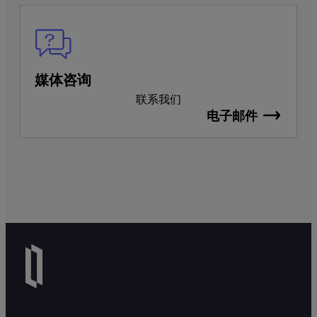
媒体咨询
联系我们
电子邮件