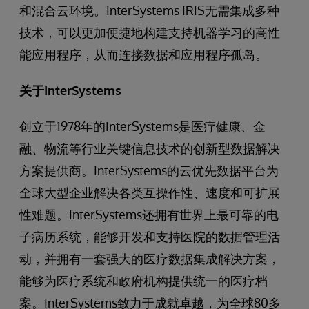
和混合云环境。InterSystems IRIS无需集成多种
技术，可以更加便捷地构建支持机器学习的高性
能应用程序，从而连接数据和应用程序孤岛。
关于
InterSystems
创立于1978年的InterSystems是医疗健康、金
融、物流等行业关键信息技术的创新型数据解决
方案提供商。InterSystems的云优先数据平台为
全球大型企业解决各类互操作性、速度和可扩展
性难题。InterSystems还拥有世界上最可靠的电
子病历系统，能够开发和支持医院的数据管理活
动，并拥有一套强大的医疗数据集成解决方案，
能够为医疗系统和政府机构提供统一的医疗档
案。InterSystems致力于成就卓越，为全球80多