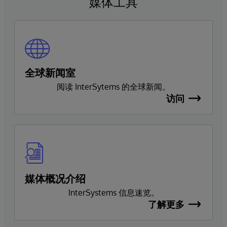
媒体工具
全球新闻室
阅读 InterSytems 的全球新闻。
访问
媒体概况介绍
InterSystems 信息速览。
了解更多