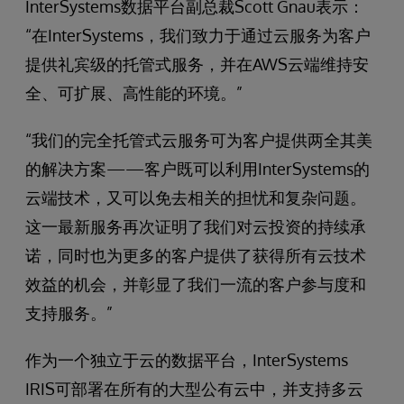
InterSystems数据平台副总裁Scott Gnau表示：
“在InterSystems，我们致力于通过云服务为客户
提供礼宾级的托管式服务，并在AWS云端维持安
全、可扩展、高性能的环境。”
“我们的完全托管式云服务可为客户提供两全其美
的解决方案——客户既可以利用InterSystems的
云端技术，又可以免去相关的担忧和复杂问题。
这一最新服务再次证明了我们对云投资的持续承
诺，同时也为更多的客户提供了获得所有云技术
效益的机会，并彰显了我们一流的客户参与度和
支持服务。”
作为一个独立于云的数据平台，InterSystems
IRIS可部署在所有的大型公有云中，并支持多云