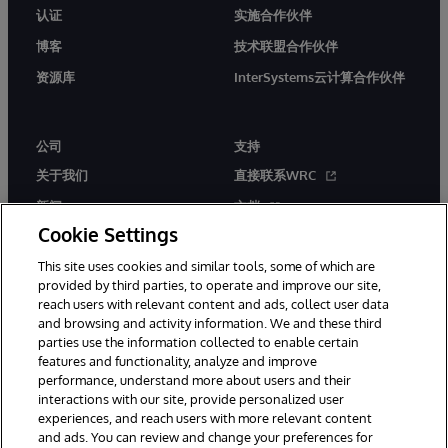
认证
实施合作伙伴
博客
技术联盟合作伙伴
资源库
InterSystems云计算合作伙伴
公司
支持
关于我们
直接联系WRC
新闻
文档
Cookie Settings
活动
产品警报和公告
This site uses cookies and similar tools, some of which are
工作机会
provided by third parties, to operate and improve our site,
reach users with relevant content and ads, collect user data
and browsing and activity information. We and these third
parties use the information collected to enable certain
features and functionality, analyze and improve
performance, understand more about users and their
interactions with our site, provide personalized user
© 1996-2026 InterSystems Corporation, Boston, MA. 系联软件（北
experiences, and reach users with more relevant content
京）有限公司 版权所有。京ICP备2021005331号
and ads. You can review and change your preferences for