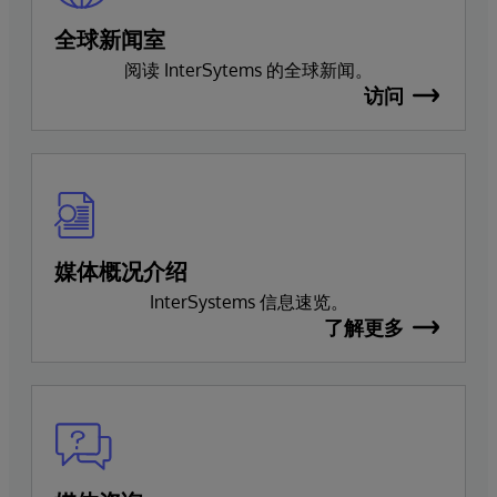
全球新闻室
阅读 InterSytems 的全球新闻。
访问
媒体概况介绍
InterSystems 信息速览。
了解更多