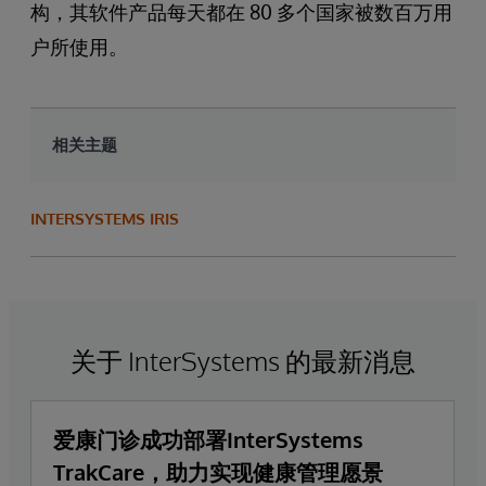
构，其软件产品每天都在 80 多个国家被数百万用
户所使用。
相关主题
INTERSYSTEMS IRIS
关于 InterSystems 的最新消息
爱康门诊成功部署InterSystems
TrakCare，助力实现健康管理愿景