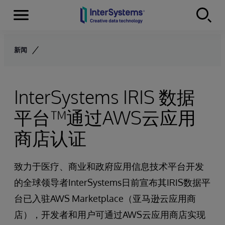
Menu
Skip to content
新闻
InterSystems IRIS 数据
平台™通过AWS云应用
商店认证
致力于医疗、商业和政府应用信息技术平台开发
的全球领导者InterSystems日前宣布其IRIS数据平
台已入驻AWS Marketplace（亚马逊云应用商
店），开发者和用户可通过AWS云应用商店实现