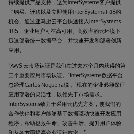
持续提供产品支持，这为InterSystems客户提供
了购买、迁移以及立即使用InterSystems IRIS的
机会。通过亚马逊云平台快速接入InterSystems
IRIS，企业用户可在高可用、高效率的云环境下
迅速部署统一数据平台，并快速开发和部署创新
应用。
“AWS 云市场认证是我们在过去六个月内获得的第
三个重要应用市场认证。”InterSystems数据平台
总经理Carlos Nogueira说，“现在的企业必须保证
应用部署的灵活性，以领先于市场需求。
InterSystems致力于采用云优先方案，使我们的
合作伙伴和客户能够基于数据驱动快速开发应用
程序，帮助拯救生命、改善生活、提升用户体验
和从各方面提高企业运行效率。”