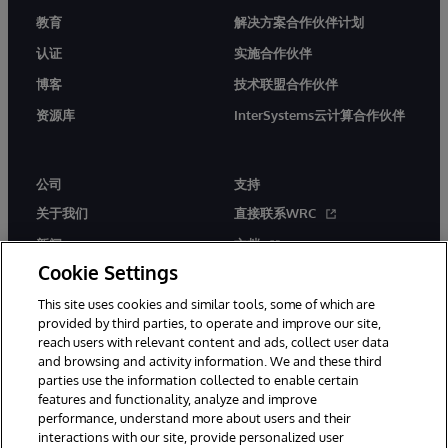
教育
解决方案合作伙伴计划
认证
实施合作伙伴
博客
技术联盟合作伙伴
资源库
InterSystems云计算合作伙伴
公司
支持
关于我们
直接联系WRC
新闻
文档
Cookie Settings
活动
产品警报和公告
This site uses cookies and similar tools, some of which are
工作机会
provided by third parties, to operate and improve our site,
reach users with relevant content and ads, collect user data
and browsing and activity information. We and these third
parties use the information collected to enable certain
features and functionality, analyze and improve
performance, understand more about users and their
interactions with our site, provide personalized user
© 1996-2026 InterSystems Corporation, Boston, MA. 系联软件（北