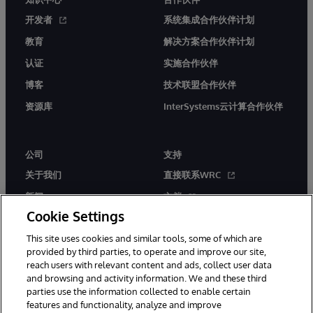
开发者
系统集成合作伙伴计划
教育
解决方案合作伙伴计划
认证
实施合作伙伴
博客
技术联盟合作伙伴
资源库
InterSystems云计算合作伙伴
公司
支持
关于我们
直接联系WRC
新闻
文档
Cookie Settings
活动
产品警报和公告
This site uses cookies and similar tools, some of which are
工作机会
provided by third parties, to operate and improve our site,
reach users with relevant content and ads, collect user data
and browsing and activity information. We and these third
parties use the information collected to enable certain
features and functionality, analyze and improve