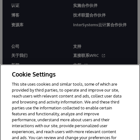
认证
实施合作伙伴
博客
技术联盟合作伙伴
资源库
InterSystems云计算合作伙伴
公司
支持
关于我们
直接联系WRC
新闻
文档
Cookie Settings
活动
产品警报和公告
This site uses cookies and similar tools, some of which are
工作机会
provided by third parties, to operate and improve our site,
reach users with relevant content and ads, collect user data
and browsing and activity information. We and these third
parties use the information collected to enable certain
features and functionality, analyze and improve
performance, understand more about users and their
interactions with our site, provide personalized user
© 1996-2026 InterSystems Corporation, Boston, MA. 系联软件（北
experiences, and reach users with more relevant content
京）有限公司 版权所有。京ICP备2021005331号
and ads. You can review and change your preferences for