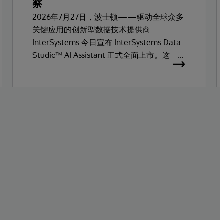
察
2026年7月27日，波士顿——驱动全球众多
关键应用的创新型数据技术提供商
InterSystems 今日宣布 InterSystems Data
Studio™ AI Assistant 正式全面上市。这一全
新的生成式AI驱动扩展组件，旨在帮助用户
通过自然语言交互，更轻松地理解、浏览、
查询及可视化数据。