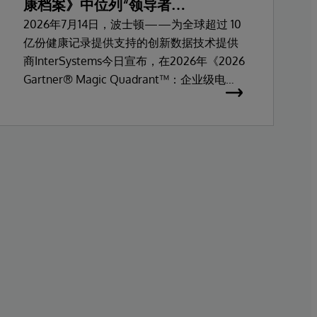
康档案》中位列“领导者
（Leader）”
2026年7月14日，波士顿——为全球超过 10
亿份健康记录提供支持的创新数据技术提供
商InterSystems今日宣布，在2026年《2026
Gartner® Magic Quadrant™：企业级电子
健康档案》中位列“领导者（Leader）”。