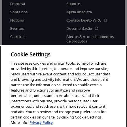
Empresa
Suporte
Sobre nós
Ajuda Imediata
Notícias
Contato Direto WRC
Eventos
Documentação
Carreiras
Alertas & Aconselhamentos
de produtos
Cookie Settings
This site uses cookies and similar tools, some of which are
provided by third parties, to operate and improve our site,
twitter
youtube
facebook
linkedin
reach users with relevant content and ads, collect user data
and browsing and activity information. We and these third
parties use the information collected to enable certain
features and functionality, analyze and improve
performance, understand more about users and their
© 1996-2022 InterSystems Corporation, Boston, MA. Todos os
direitos reservados.
interactions with our site, provide personalized user
experiences, and reach users with more relevant content
Avisos/Termos & Condições
Declaração de Privacidade
and ads. You can review and change your preferences for
Garantia
Acessibilidade
certain cookies on our site, by clicking Cookie Settings.
More info:
Privacy Policy