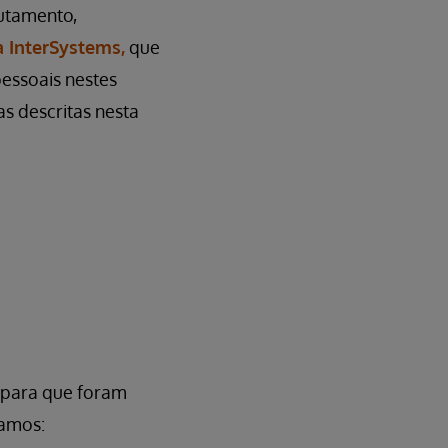
utamento,
a InterSystems,
que
essoais nestes
s descritas nesta
s para que foram
samos: