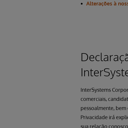
Alterações à nos
Declaraçã
InterSys
InterSystems Corpor
comerciais, candidat
pessoalmente, bem c
Privacidade irá exp
sua relação conosco