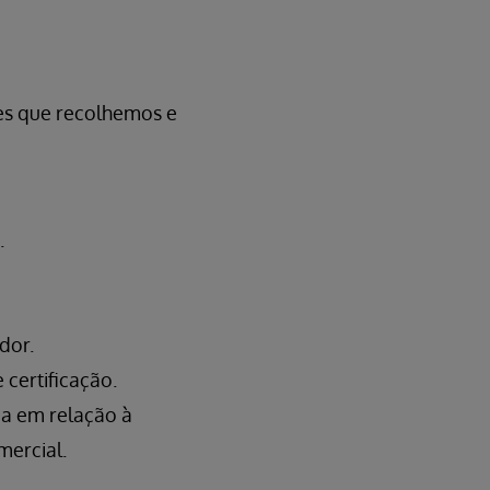
es que recolhemos e
.
dor.
 certificação.
da em relação à
mercial.