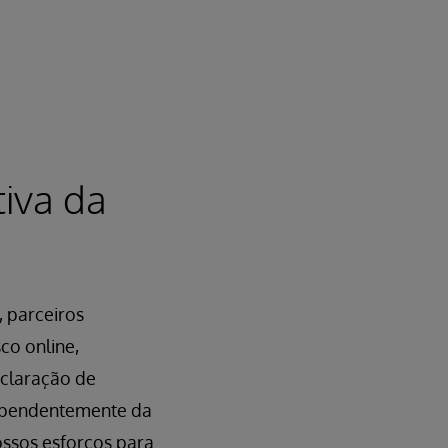
iva da
 parceiros
co online,
eclaração de
ndependentemente da
ossos esforços para