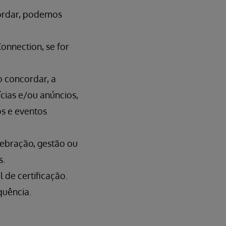
cordar, podemos
onnection, se for
o concordar, a
cias e/ou anúncios,
s e eventos
lebração, gestão ou
s.
 de certificação.
quência.