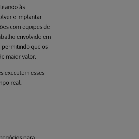
litando às
lver e implantar
ções com equipes de
rabalho envolvido em
, permitindo que os
e maior valor.
es executem esses
mpo real,
 negócios para