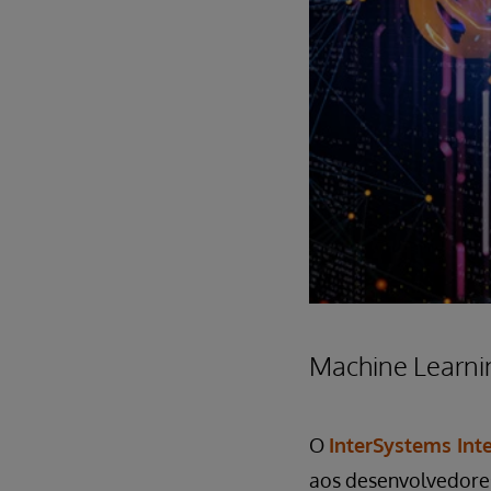
Machine Learni
O
InterSystems In
aos desenvolvedores