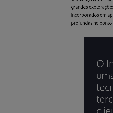
grandes explorações
incorporados em apl
profundas no ponto 
O I
uma
tec
ter
cli