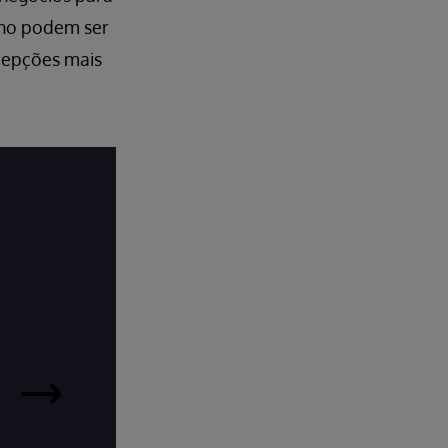
nho podem ser
cepções mais
InterSystems