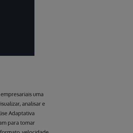
IRIS
s empresariais uma
sualizar, analisar e
lise Adaptativa
itam para tomar
 formato, velocidade