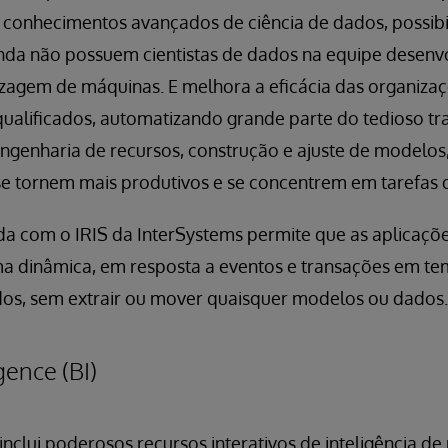
 conhecimentos avançados de ciência de dados, possibi
nda não possuem cientistas de dados na equipe desenvo
agem de máquinas. E melhora a eficácia das organiza
 qualificados, automatizando grande parte do tedioso t
engenharia de recursos, construção e ajuste de modelos
se tornem mais produtivos e se concentrem em tarefas d
da com o IRIS da InterSystems permite que as aplicaçõ
 dinâmica, em resposta a eventos e transações em te
os, sem extrair ou mover quaisquer modelos ou dados.
gence (BI)
inclui poderosos recursos interativos de inteligência de