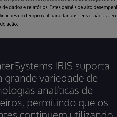
 de dados e relatórios. Estes painéis de alto desempe
icações em tempo real para dar aos seus usuários per
de ação.
nterSystems IRIS suporta
 grande variedade de
nologias analíticas de
ceiros, permitindo que os
entes continuem utilizando