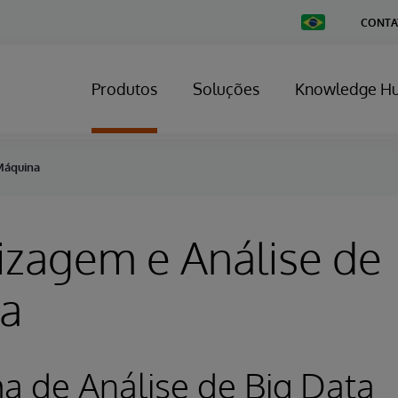
Change
CONTA
Country
Produtos
Soluções
Knowledge H
Máquina
izagem e Análise de
a
a de Análise de Big Data