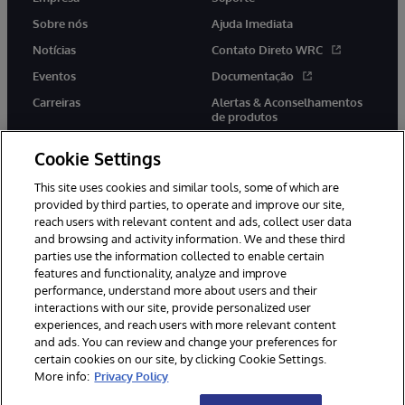
Sobre nós
Ajuda Imediata
Notícias
Contato Direto WRC
Eventos
Documentação
Carreiras
Alertas & Aconselhamentos
de produtos
Cookie Settings
This site uses cookies and similar tools, some of which are
provided by third parties, to operate and improve our site,
twitter
youtube
facebook
linkedin
reach users with relevant content and ads, collect user data
and browsing and activity information. We and these third
parties use the information collected to enable certain
features and functionality, analyze and improve
performance, understand more about users and their
© 1996-2022 InterSystems Corporation, Boston, MA. Todos os
direitos reservados.
interactions with our site, provide personalized user
experiences, and reach users with more relevant content
Avisos/Termos & Condições
Declaração de Privacidade
and ads. You can review and change your preferences for
Garantia
Acessibilidade
certain cookies on our site, by clicking Cookie Settings.
More info:
Privacy Policy