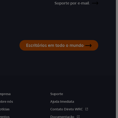
Suporte por e-mail
Escritórios em todo o mundo
mpresa
Suporte
obre nós
Ajuda Imediata
otícias
Contato Direto WRC
ventos
Documentação