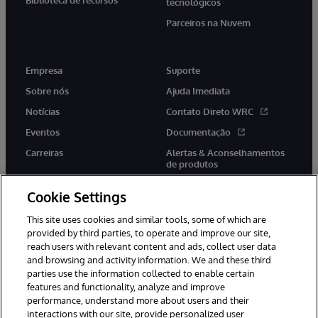
tecnológicos
Parceiros na Nuvem
Empresa
Suporte
Sobre nós
Ajuda Imediata
Notícias
Contato Direto WRC
Eventos
Documentação
Carreiras
Alertas & Aconselhamentos
de produtos
Cookie Settings
This site uses cookies and similar tools, some of which are
provided by third parties, to operate and improve our site,
twitter
youtube
facebook
linkedin
reach users with relevant content and ads, collect user data
and browsing and activity information. We and these third
parties use the information collected to enable certain
features and functionality, analyze and improve
performance, understand more about users and their
© 1996-2022 InterSystems Corporation, Boston, MA. Todos os
direitos reservados.
interactions with our site, provide personalized user