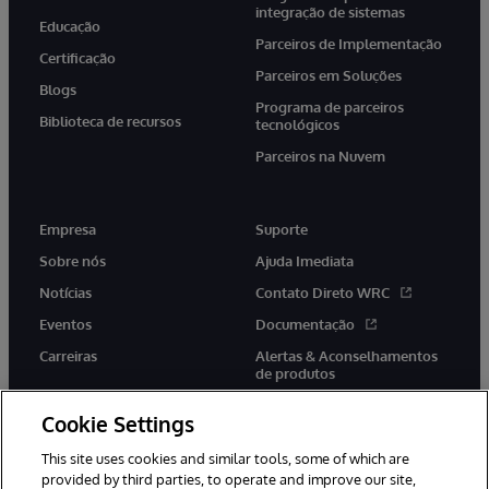
integração de sistemas
Educação
Parceiros de Implementação
Certificação
Parceiros em Soluções
Blogs
Programa de parceiros
Biblioteca de recursos
tecnológicos
Parceiros na Nuvem
Empresa
Suporte
Sobre nós
Ajuda Imediata
Notícias
Contato Direto WRC
Eventos
Documentação
Carreiras
Alertas & Aconselhamentos
de produtos
Cookie Settings
This site uses cookies and similar tools, some of which are
provided by third parties, to operate and improve our site,