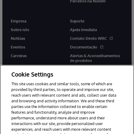
Parceiros na Nuvem
Empresa
Suporte
Sobre nós
Ajuda Imediata
Notícias
Contato Direto WRC
Eventos
Documentação
Carreiras
Alertas & Aconselhamentos
de produtos
Cookie Settings
This site uses cookies and similar tools, some of which are
provided by third parties, to operate and improve our site,
twitter
youtube
facebook
linkedin
reach users with relevant content and ads, collect user data
and browsing and activity information. We and these third
parties use the information collected to enable certain
features and functionality, analyze and improve
performance, understand more about users and their
© 1996-2022 InterSystems Corporation, Boston, MA. Todos os
interactions with our site, provide personalized user
direitos reservados.
experiences, and reach users with more relevant content
Avisos/Termos & Condições
Declaração de Privacidade