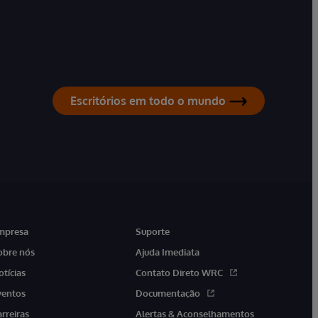
Escritórios em todo o mundo
mpresa
Suporte
obre nós
Ajuda Imediata
otícias
Contato Direto WRC
ventos
Documentação
arreiras
Alertas & Aconselhamentos