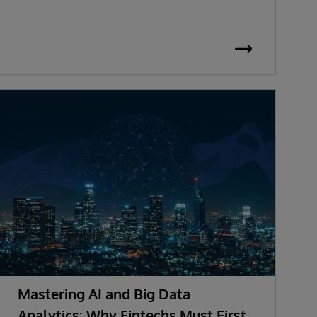
Mastering AI and Big Data
Analytics: Why Fintechs Must First