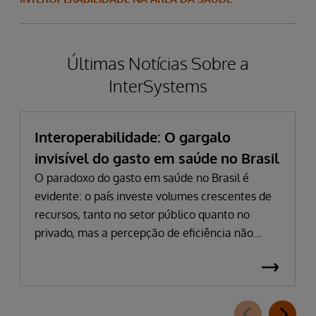
Últimas Notícias Sobre a
InterSystems
Interoperabilidade: O gargalo
invisível do gasto em saúde no Brasil
O paradoxo do gasto em saúde no Brasil é
evidente: o país investe volumes crescentes de
recursos, tanto no setor público quanto no
privado, mas a percepção de eficiência não
acompanha esse avanço. Em 2024, o gasto
público atingiu 5,03% do PIB, impulsionado por
despesas hospitalares que cresceram quase 15%
em termos nominais. Na saúde suplementar, a