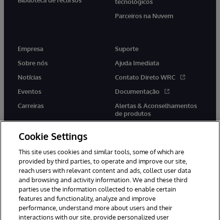
Biblioteca de recursos
tecnológicos
Parceiros na Nuvem
Empresa
Suporte
Sobre nós
Ajuda Imediata
Notícias
Contato Direto WRC
Eventos
Documentação
Carreiras
Alertas & Aconselhamentos
de produtos
Cookie Settings
This site uses cookies and similar tools, some of which are
provided by third parties, to operate and improve our site,
twitter
youtube
facebook
linkedin
reach users with relevant content and ads, collect user data
and browsing and activity information. We and these third
parties use the information collected to enable certain
features and functionality, analyze and improve
performance, understand more about users and their
© 1996-2022 InterSystems Corporation, Boston, MA. Todos os
interactions with our site, provide personalized user
direitos reservados.