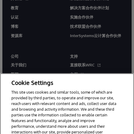
教育
解决方案合作伙伴计划
认证
实施合作伙伴
博客
技术联盟合作伙伴
资源库
InterSystems云计算合作伙伴
公司
支持
关于我们
直接联系WRC
新闻
文档
Cookie Settings
活动
产品警报和公告
This site uses cookies and similar tools, some of which are
工作机会
provided by third parties, to operate and improve our site,
reach users with relevant content and ads, collect user data
and browsing and activity information. We and these third
parties use the information collected to enable certain
features and functionality, analyze and improve
performance, understand more about users and their
interactions with our site, provide personalized user
© 1996-2026 InterSystems Corporation, Boston, MA. 系联软件（北