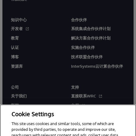
知识中心
合作伙伴
开发者
系统集成合作伙伴计划
教育
解决方案合作伙伴计划
认证
实施合作伙伴
博客
技术联盟合作伙伴
资源库
InterSystems云计算合作伙伴
公司
支持
关于我们
直接联系WRC
新闻
文档
Cookie Settings
活动
产品警报和公告
This site uses cookies and similar tools, some of which are
工作机会
provided by third parties, to operate and improve our site,
reach users with relevant content and ads, collect user data