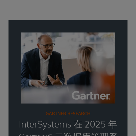
GARTNER RESEARCH
InterSystems 在 2025 年
®