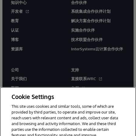
知识中心
合作伙伴
开发者
系统集成合作伙伴计划
教育
解决方案合作伙伴计划
认证
实施合作伙伴
博客
技术联盟合作伙伴
资源库
InterSystems云计算合作伙伴
公司
支持
关于我们
直接联系WRC
新闻
文档
Cookie Settings
活动
产品警报和公告
This site uses cookies and similar tools, some of which are
工作机会
provided by third parties, to operate and improve our site,
reach users with relevant content and ads, collect user data
and browsing and activity information. We and these third
parties use the information collected to enable certain
features and functionality, analyze and improve