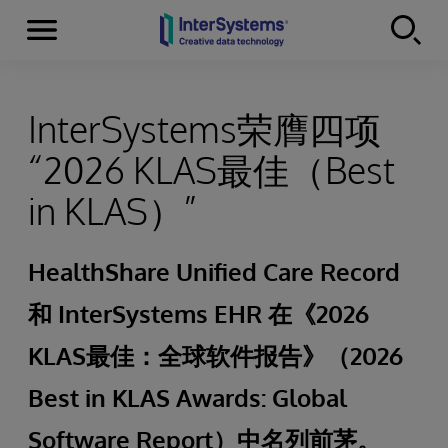
Menu
Skip to content
InterSystems荣膺四项
“2026 KLAS最佳（Best
in KLAS）”
HealthShare Unified Care Record
和 InterSystems EHR 在《2026
KLAS最佳：全球软件报告》（2026
Best in KLAS Awards: Global
Software Report）中名列前茅。