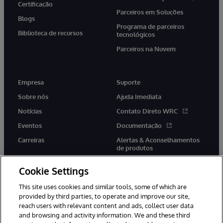
Certificação
Parceiros em Soluções
Blogs
Programa de parceiros
Biblioteca de recursos
tecnológicos
Parceiros na Nuvem
Empresa
Suporte
Sobre nós
Ajuda Imediata
Notícias
Contato Direto WRC
Eventos
Documentação
Carreiras
Alertas & Aconselhamentos
de produtos
Cookie Settings
This site uses cookies and similar tools, some of which are
provided by third parties, to operate and improve our site,
twitter
youtube
facebook
linkedin
reach users with relevant content and ads, collect user data
and browsing and activity information. We and these third