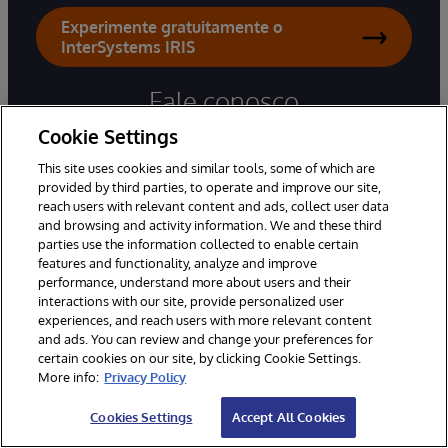
Experimente gratuitamente o
InterSystems IRIS
Fale conosco
Cookie Settings
Escritório Brasil:
(11) 3014-7000
This site uses cookies and similar tools, some of which are
provided by third parties, to operate and improve our site,
Perguntas Gerais
reach users with relevant content and ads, collect user data
and browsing and activity information. We and these third
Suporte por e-mail
parties use the information collected to enable certain
features and functionality, analyze and improve
performance, understand more about users and their
Escritórios em todo o mundo
interactions with our site, provide personalized user
experiences, and reach users with more relevant content
and ads. You can review and change your preferences for
certain cookies on our site, by clicking Cookie Settings.
More info:
Privacy Policy
Cookies Settings
Accept All Cookies
Produtos
Soluções