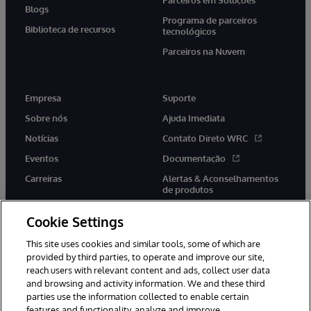
Parceiros em Soluções
Blogs
Programa de parceiros
Biblioteca de recursos
tecnológicos
Parceiros na Nuvem
Empresa
Suporte
Sobre nós
Ajuda Imediata
Notícias
Contato Direto WRC
Eventos
Documentação
Carreiras
Alertas & Aconselhamentos
de produtos
Cookie Settings
This site uses cookies and similar tools, some of which are
provided by third parties, to operate and improve our site,
twitter
youtube
facebook
linkedin
reach users with relevant content and ads, collect user data
and browsing and activity information. We and these third
parties use the information collected to enable certain
features and functionality, analyze and improve